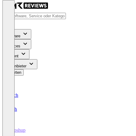
Software
Services
Content
Für Anbieter
Bewerten
Deutsch
English
Gupshup