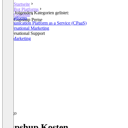
Startseite
Bot Platforms
In den folgenden Kategorien gelistet:
Gupshup
Bot Platforms
Gupshup Preise
Communication Platform as a Service (CPaaS)
Conversational Marketing
Conversational Support
RCS Marketing
Gupshup Kosten