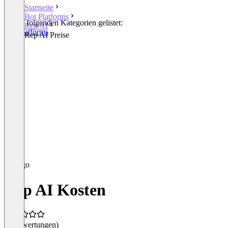
Startseite
Bot Platforms
In den folgenden Kategorien gelistet:
Rep AI
Bot Platforms
Rep AI Preise
Rep AI Kosten
(0 Bewertungen)