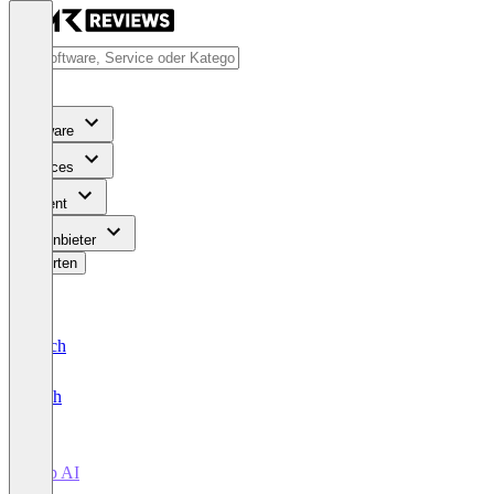
Software
Services
Content
Für Anbieter
Bewerten
Deutsch
English
Rep AI