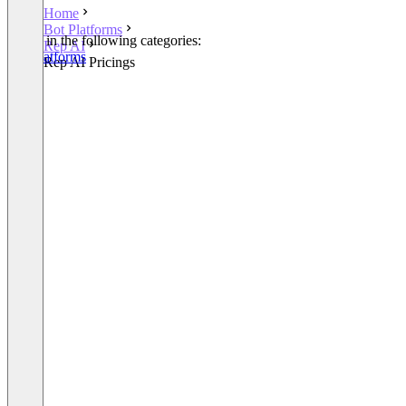
Home
Bot Platforms
Listed in the following categories:
Rep AI
Bot Platforms
Rep AI Pricings