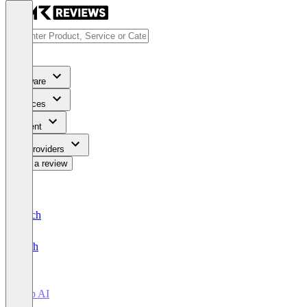
Software
Services
Content
For Providers
Write a review
Deutsch
English
Rep AI