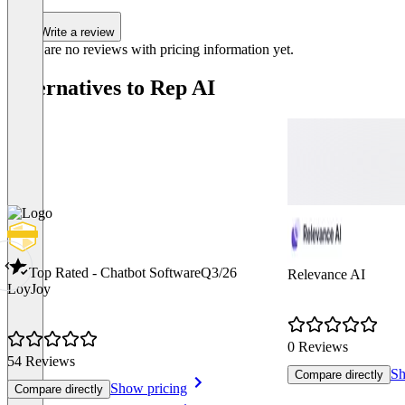
Write a review
There are no reviews with pricing information yet.
Alternatives to Rep AI
Top Rated - Chatbot Software
Q3/26
Relevance AI
LoyJoy
0 Reviews
54 Reviews
Sh
Compare directly
Show pricing
Compare directly