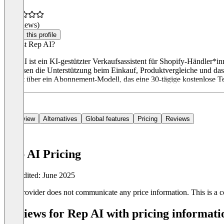
(0 reviews)
Claim this profile
Was ist Rep AI?
Rep AI ist ein KI-gestützter Verkaufsassistent für Shopify-Händler*
umfassen die Unterstützung beim Einkauf, Produktvergleiche und da
erfolgt über ein Abonnement-Modell, das eine 30-tägige kostenlose Te
Overview
Alternatives
Global features
Pricing
Reviews
Rep AI Pricing
Last edited: June 2025
The provider does not communicate any price information. This is a co
Reviews for Rep AI with pricing informati