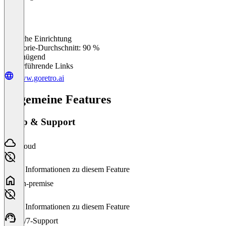
Einfache Einrichtung
0
%
Kategorie-Durchschnitt: 90 %
Ungenügend
Weiterführende Links
www.goretro.ai
Allgemeine Features
Setup & Support
Cloud
Keine Informationen zu diesem Feature
On-premise
Keine Informationen zu diesem Feature
24/7-Support