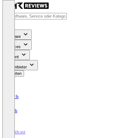
Software
Services
Content
Für Anbieter
Bewerten
Deutsch
English
Goldcast