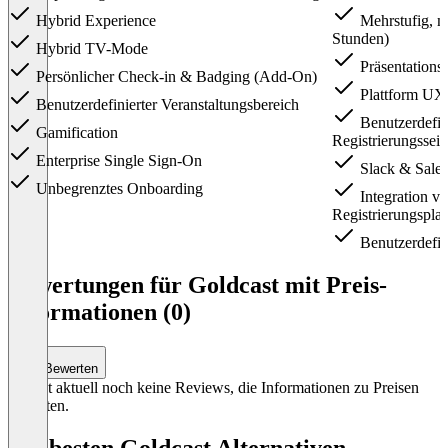
Hybrid Experience
Mehrstufig, m
Stunden)
Hybrid TV-Mode
Präsentations
Persönlicher Check-in & Badging (Add-On)
Plattform UX
Benutzerdefinierter Veranstaltungsbereich
Benutzerdefin
Gamification
Registrierungssei
Enterprise Single Sign-On
Slack & Salesf
Unbegrenztes Onboarding
Integration v
Registrierungspla
Benutzerdefin
Item
1
Bewertungen für Goldcast mit Preis-
of
Informationen (0)
3
Bewerten
Es gibt aktuell noch keine Reviews, die Informationen zu Preisen
enthalten.
Die besten Goldcast Alternativen