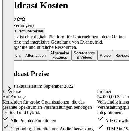
Goldcast Kosten
(0 Bewertungen)
Dieses Profil betreiben
Goldcast ist eine digitale Plattform für Unternehmen, bietet Online-
Streaming und interaktive Gestaltung von Events, inkl.
Planungshilfe und nützliche Ressourcen.
Allgemeine
Screenshots
Übersicht
Alternativen
Preise
Reviews
Features
& Videos
Goldcast Preise
Zuletzt aktualisiert im September 2022
Enterprise
Premier
Auf Anfrage
24.000,00 $
/ Jahr
Konzipiert für große Organisationen, die das
Vollständig integri
gesamte Spektrum an Veranstaltungen benötigen
Veranstaltungsplat
- virtuell und hybrid.
Integrationen.
Alle Premier-Funktionen
Alle Growth-
Captioning, Untertitel und Audioübersetzung
RTMP in / Soc