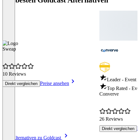
Sweap
10 Reviews
Leader - Event
Preise ansehen
Direkt vergleichen
Top Rated - Ev
Converve
26 Reviews
P
Direkt vergleichen
Item
Alle Alternativen zu Goldcast
1