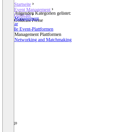
Startseite
Event Management
In den folgenden Kategorien gelistet:
Goldcast
Event Management
Goldcast Preise
Webinar
Virtuelle Event-Plattformen
Event Management Plattformen
Event Networking and Matchmaking
+1