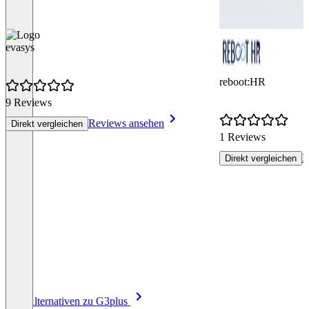
evasys
reboot:HR
9 Reviews
Reviews ansehen
Direkt vergleichen
1 Reviews
R
Direkt vergleichen
Item
Alle Alternativen zu G3plus
1