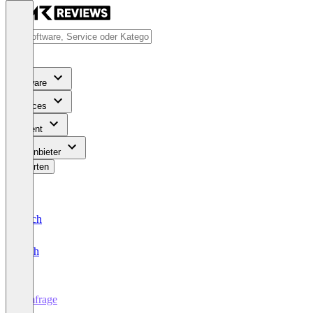
Software
Services
Content
Für Anbieter
Bewerten
Deutsch
English
Umfrage