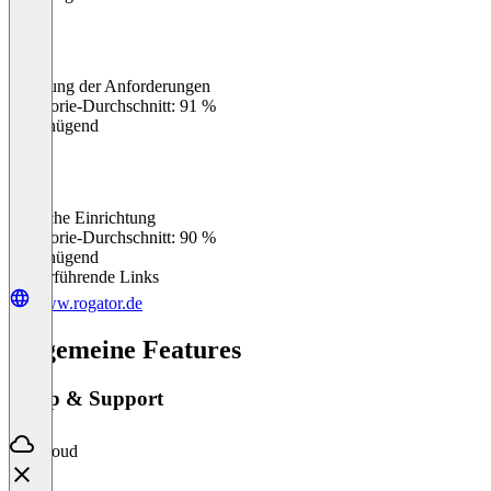
Erfüllung der Anforderungen
0
%
Kategorie-Durchschnitt: 91 %
Ungenügend
Einfache Einrichtung
0
%
Kategorie-Durchschnitt: 90 %
Ungenügend
Weiterführende Links
www.rogator.de
Allgemeine Features
Setup & Support
Cloud