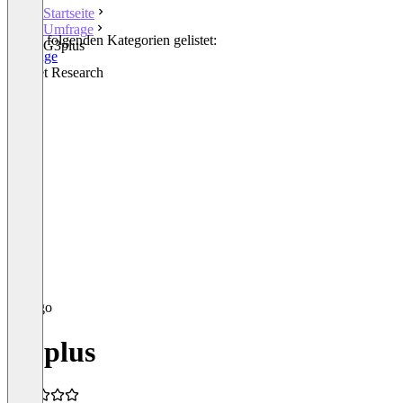
Startseite
Umfrage
In den folgenden Kategorien gelistet:
G3plus
Umfrage
Market Research
G3plus