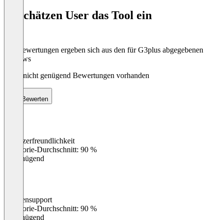
of
So schätzen User das Tool ein
8
Die Bewertungen ergeben sich aus den für G3plus abgegebenen
Reviews
Noch nicht genügend Bewertungen vorhanden
Bewerten
Benutzerfreundlichkeit
0
%
Kategorie-Durchschnitt: 90 %
Ungenügend
Kundensupport
0
%
Kategorie-Durchschnitt: 90 %
Ungenügend