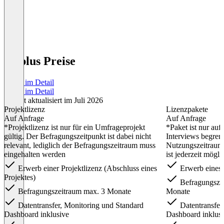
G3plus Preise
Preise im Detail
Preise im Detail
Zuletzt aktualisiert im Juli 2026
Projektlizenz
Lizenzpakete
Auf Anfrage
Auf Anfrage
*Projektlizenz ist nur für ein Umfrageprojekt
*Paket ist nur auf
gültig. Der Befragungszeitpunkt ist dabei nicht
Interviews begrenz
relevant, lediglich der Befragungszeitraum muss
Nutzungszeitraum.
eingehalten werden
ist jederzeit mögli
Erwerb einer Projektlizenz (Abschluss eines
Erwerb eines 
Projektes)
Befragungszei
Befragungszeitraum max. 3 Monate
Monate
Datentransfer, Monitoring und Standard
Datentransfer
Dashboard inklusive
Dashboard inklus