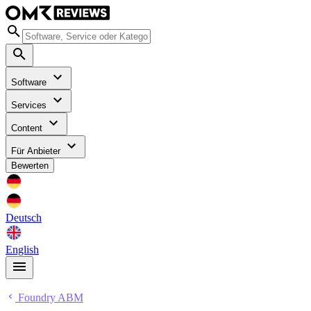
Software
Services
Content
Für Anbieter
Bewerten
Deutsch
English
Foundry ABM