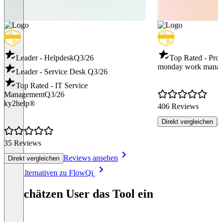
Leader - Helpdesk
Q3/26
Top Rated - Pro
monday work mana
Leader - Service Desk
Q3/26
Top Rated - IT Service
Management
Q3/26
ky2help®
406 Reviews
R
Direkt vergleichen
35 Reviews
Reviews ansehen
Direkt vergleichen
Item
Alle Alternativen zu FlowQi
1
of
So schätzen User das Tool ein
8