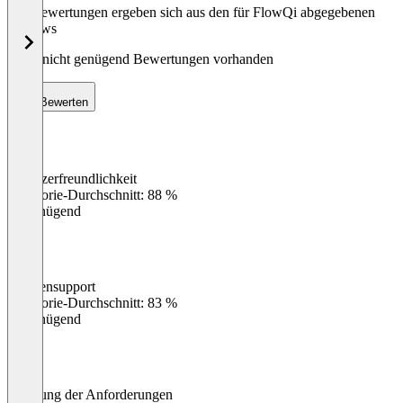
Die Bewertungen ergeben sich aus den für FlowQi abgegebenen
Reviews
Noch nicht genügend Bewertungen vorhanden
Bewerten
Benutzerfreundlichkeit
0
%
Kategorie-Durchschnitt: 88 %
Ungenügend
Kundensupport
0
%
Kategorie-Durchschnitt: 83 %
Ungenügend
Erfüllung der Anforderungen
0
%