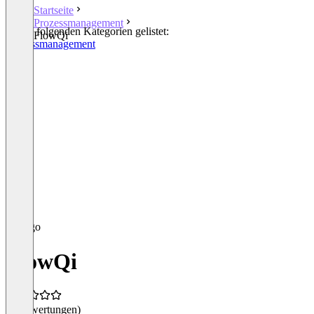
Startseite
Prozessmanagement
In den folgenden Kategorien gelistet:
FlowQi
Prozessmanagement
FlowQi
(0 Bewertungen)