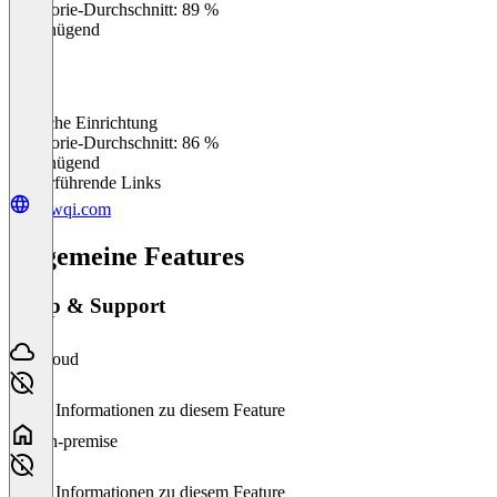
Kategorie-Durchschnitt: 89 %
Ungenügend
Einfache Einrichtung
0
%
Kategorie-Durchschnitt: 86 %
Ungenügend
Weiterführende Links
flowqi.com
Allgemeine Features
Setup & Support
Cloud
Keine Informationen zu diesem Feature
On-premise
Keine Informationen zu diesem Feature