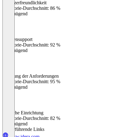
Benutzerfreundlichkeit
0
%
Kategorie-Durchschnitt: 86 %
Ungenügend
Kundensupport
0
%
Kategorie-Durchschnitt: 92 %
Ungenügend
Erfüllung der Anforderungen
0
%
Kategorie-Durchschnitt: 95 %
Ungenügend
Einfache Einrichtung
0
%
Kategorie-Durchschnitt: 82 %
Ungenügend
Weiterführende Links
www.idera.com