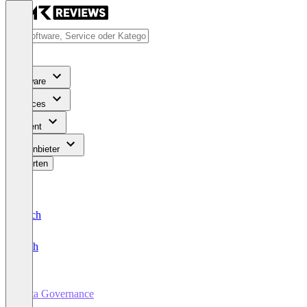
Software
Services
Content
Für Anbieter
Bewerten
Deutsch
English
Data Governance