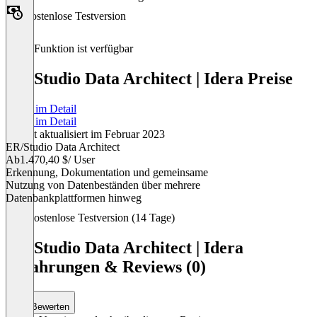
Kostenlose Testversion
Diese Funktion ist verfügbar
ER/Studio Data Architect | Idera Preise
Preise im Detail
Preise im Detail
Zuletzt aktualisiert im Februar 2023
ER/Studio Data Architect
Ab
1.470,40 $
/ User
Erkennung, Dokumentation und gemeinsame
Nutzung von Datenbeständen über mehrere
Datenbankplattformen hinweg
Item
Kostenlose Testversion (14 Tage)
1
of
ER/Studio Data Architect | Idera
1
Erfahrungen & Reviews (0)
Bewerten