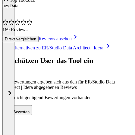
Top 100
2026
heyData
169 Reviews
Reviews ansehen
Direkt vergleichen
Item
Alle Alternativen zu ER/Studio Data Architect | Idera
1
of
So schätzen User das Tool ein
8
Die Bewertungen ergeben sich aus den für ER/Studio Data
Architect | Idera abgegebenen Reviews
Noch nicht genügend Bewertungen vorhanden
Bewerten