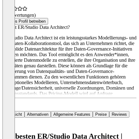
(0 Bewertungen)
Dieses Profil betreiben
Was ist ER/Studio Data Architect?
ER/Studio Data Architect ist ein leistungsstarkes Modellierungs- und
Metadaten-Kollaborationstool, das sich an Unternehmen richtet, die
eine solide Datenarchitektur für ihre Daten-Governance-Initiativen
erstellen möchten. Das Tool ermöglicht es den Anwender*innen,
detaillierte Datenmodelle zu erstellen, die ihre Organisation und ihre
Prioritäten genau darstellen. Diese können als Grundlage für die
Aktivierung von Datenqualitäts- und Daten-Governance-
Programmen dienen. Zu den wesentlichen Funktionen gehören
konzeptionelles Modellieren, Unternehmensdatenwörterbuch,
Anhänge/Datensicherheit, universelle Zuordnungen, Domänen und
Namensstandards. Das Pricing-Modell wird auf Anfrage
bereitgestellt.
Übersicht
Alternativen
Allgemeine Features
Preise
Reviews
Die besten ER/Studio Data Architect |