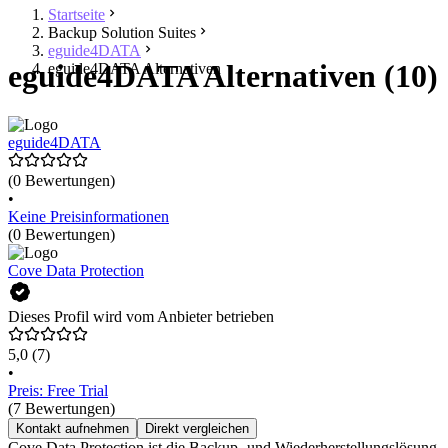
Startseite
Backup Solution Suites
eguide4DATA
eguide4DATA Alternativen (10)
eguide4DATA Alternativen
eguide4DATA
(0 Bewertungen)
•
Keine Preisinformationen
(0 Bewertungen)
Cove Data Protection
Dieses Profil wird vom Anbieter betrieben
5,0
(7)
•
Preis: Free Trial
(7 Bewertungen)
Kontakt aufnehmen
Direkt vergleichen
Cove Data Protection ist die Backup- und Wiederherstellungslösung