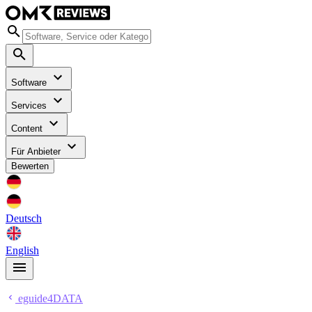
Software
Services
Content
Für Anbieter
Bewerten
Deutsch
English
eguide4DATA