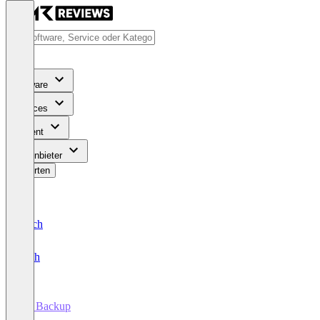
Software
Services
Content
Für Anbieter
Bewerten
Deutsch
English
PC Backup