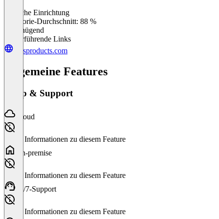
Einfache Einrichtung
0
%
Kategorie-Durchschnitt: 88 %
Ungenügend
Weiterführende Links
cmsproducts.com
Allgemeine Features
Setup & Support
Cloud
Keine Informationen zu diesem Feature
On-premise
Keine Informationen zu diesem Feature
24/7-Support
Keine Informationen zu diesem Feature