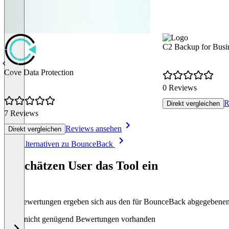
C2 Backup for Busi
Cove Data Protection
0 Reviews
R
Direkt vergleichen
7 Reviews
Reviews ansehen
Direkt vergleichen
Item
Alle Alternativen zu BounceBack
1
of
So schätzen User das Tool ein
8
Die Bewertungen ergeben sich aus den für BounceBack abgegebene
Noch nicht genügend Bewertungen vorhanden