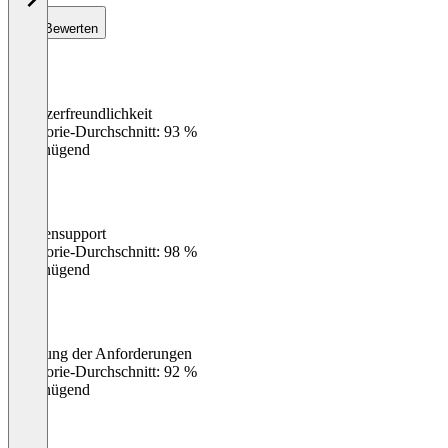
Bewerten
Benutzerfreundlichkeit
0
%
Kategorie-Durchschnitt: 93 %
Ungenügend
Kundensupport
0
%
Kategorie-Durchschnitt: 98 %
Ungenügend
Erfüllung der Anforderungen
0
%
Kategorie-Durchschnitt: 92 %
Ungenügend