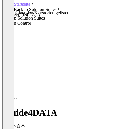
Startseite
Backup Solution Suites
In den folgenden Kategorien gelistet:
eguide4DATA
Backup Solution Suites
Version Control
eguide4DATA