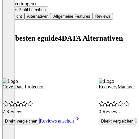
(0 Bewertungen)
Dieses Profil betreiben
Übersicht
Alternativen
Allgemeine Features
Reviews
Die besten eguide4DATA Alternativen
Cove Data Protection
RecoveryManager P
7 Reviews
0 Reviews
Reviews ansehen
R
Direkt vergleichen
Direkt vergleichen