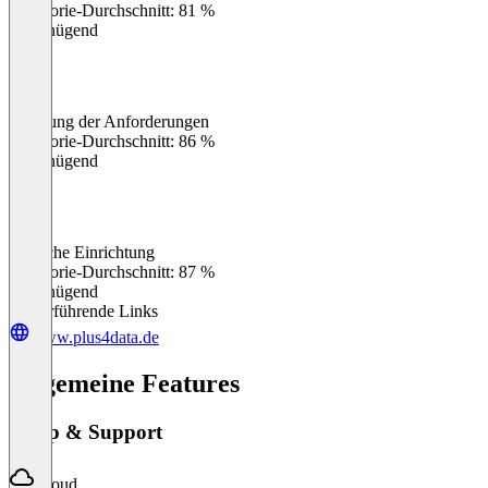
Kategorie-Durchschnitt: 81 %
Ungenügend
Erfüllung der Anforderungen
0
%
Kategorie-Durchschnitt: 86 %
Ungenügend
Einfache Einrichtung
0
%
Kategorie-Durchschnitt: 87 %
Ungenügend
Weiterführende Links
www.plus4data.de
Allgemeine Features
Setup & Support
Cloud