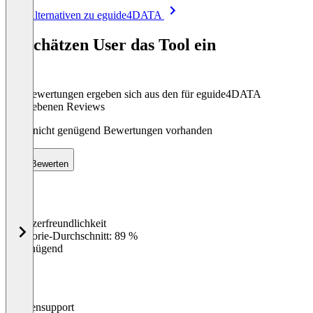
Item
Alle Alternativen zu eguide4DATA
1
of
So schätzen User das Tool ein
8
Die Bewertungen ergeben sich aus den für eguide4DATA
abgegebenen Reviews
Noch nicht genügend Bewertungen vorhanden
Bewerten
Benutzerfreundlichkeit
0
%
Kategorie-Durchschnitt: 89 %
Ungenügend
Kundensupport
0
%