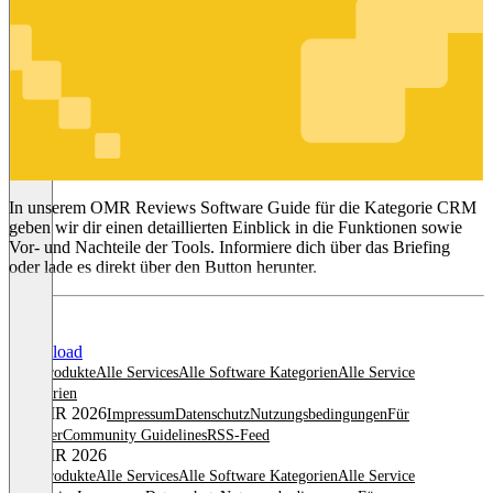
CRM
In unserem OMR Reviews Software Guide für die Kategorie CRM
geben wir dir einen detaillierten Einblick in die Funktionen sowie
Vor- und Nachteile der Tools. Informiere dich über das Briefing
oder lade es direkt über den Button herunter.
Download
Alle Produkte
Alle Services
Alle Software Kategorien
Alle Service
Kategorien
© OMR 2026
Impressum
Datenschutz
Nutzungsbedingungen
Für
Anbieter
Community Guidelines
RSS-Feed
© OMR 2026
Alle Produkte
Alle Services
Alle Software Kategorien
Alle Service