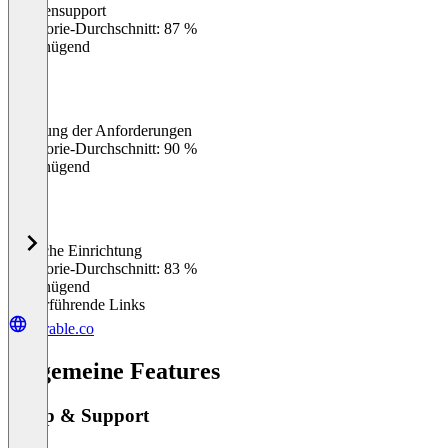
Kundensupport
0
%
Kategorie-Durchschnitt: 87 %
Ungenügend
Erfüllung der Anforderungen
0
%
Kategorie-Durchschnitt: 90 %
Ungenügend
Einfache Einrichtung
0
%
Kategorie-Durchschnitt: 83 %
Ungenügend
Weiterführende Links
durable.co
Allgemeine Features
Setup & Support