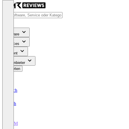
Software
Services
Content
Für Anbieter
Bewerten
Deutsch
English
CRM