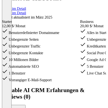
Preise im Detail
Preise im Detail
Zuletzt aktualisiert im März 2025
Starter
Business
12,00 $
/ Monat
20,00 $
/ Monat
Benutzerdefinierter Domainname
Alles in Starte
Unbegrenzte Seiten
Unbegrenzte
Unbegrenzter Traffic
Kreditkartenz
Unbegrenzte Kontakte
Social Post G
10 Millionen Bilder
Google Ad Ge
Automatisierte SEO
5 Benutzer
1 Benutzer
Live Chat Su
Vorrangiger E-Mail-Support
Item
1
Durable AI CRM Erfahrungen &
of
Reviews (0)
3