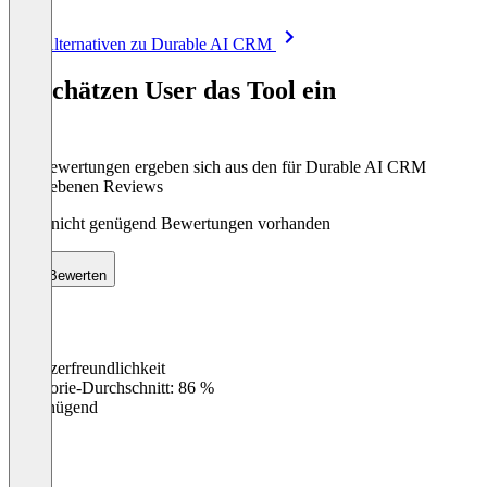
Item
Alle Alternativen zu Durable AI CRM
1
of
So schätzen User das Tool ein
8
Die Bewertungen ergeben sich aus den für Durable AI CRM
abgegebenen Reviews
Noch nicht genügend Bewertungen vorhanden
Bewerten
Benutzerfreundlichkeit
0
%
Kategorie-Durchschnitt: 86 %
Ungenügend