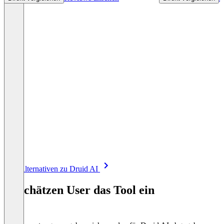
Item
Alle Alternativen zu Druid AI
1
of
So schätzen User das Tool ein
8