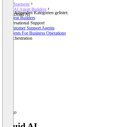
Startseite
AI Agent Builders
In den folgenden Kategorien gelistet:
Druid AI
AI Agent Builders
Conversational Support
AI Customer Support Agents
AI Agents For Business Operations
AI Orchestration
Druid AI