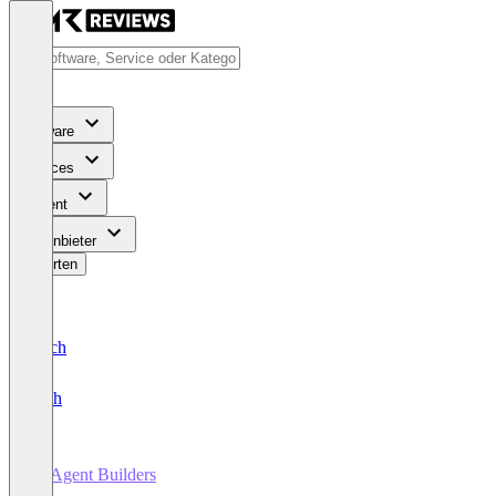
Software
Services
Content
Für Anbieter
Bewerten
Deutsch
English
AI Agent Builders