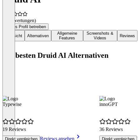
(0 Bewertungen)
Dieses Profil betreiben
Allgemeine
Screenshots &
Übersicht
Alternativen
Reviews
Features
Videos
Die besten Druid AI Alternativen
Typewise
innoGPT
19 Reviews
36 Reviews
Reviews ansehen
R
Direkt vergleichen
Direkt vergleichen