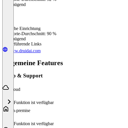
Ungenügend
Einfache Einrichtung
0
%
Kategorie-Durchschnitt: 90 %
Ungenügend
Weiterführende Links
www.druidai.com
Allgemeine Features
Setup & Support
Cloud
Diese Funktion ist verfügbar
On-premise
Diese Funktion ist verfügbar