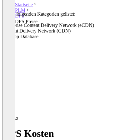
Startseite
PLM
In den folgenden Kategorien gelistet:
DPS
PLM
DPS Preise
Enterprise Content Delivery Network (eCDN)
Content Delivery Network (CDN)
Desktop Database
DPS Kosten