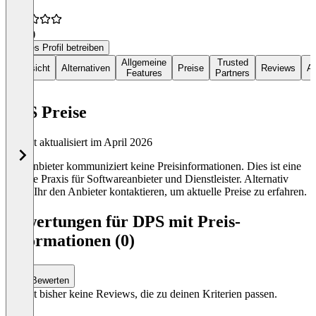
3,0
(1)
Dieses Profil betreiben
Allgemeine
Trusted
Übersicht
Alternativen
Preise
Reviews
Ar
Features
Partners
DPS Preise
Zuletzt aktualisiert im April 2026
Der Anbieter kommuniziert keine Preisinformationen. Dies ist eine
übliche Praxis für Softwareanbieter und Dienstleister. Alternativ
könnt Ihr den Anbieter kontaktieren, um aktuelle Preise zu erfahren.
Bewertungen für DPS mit Preis-
Informationen (0)
Bewerten
Es gibt bisher keine Reviews, die zu deinen Kriterien passen.