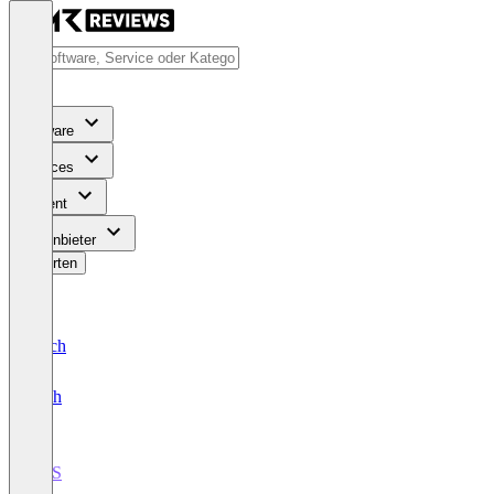
Software
Services
Content
Für Anbieter
Bewerten
Deutsch
English
DPS