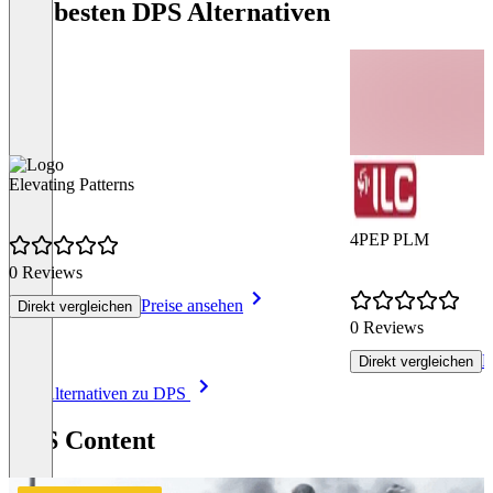
Die besten DPS Alternativen
Elevating Patterns
4PEP PLM
0 Reviews
Preise ansehen
Direkt vergleichen
0 Reviews
P
Direkt vergleichen
Item
Alle Alternativen zu DPS
1
of
DPS Content
8