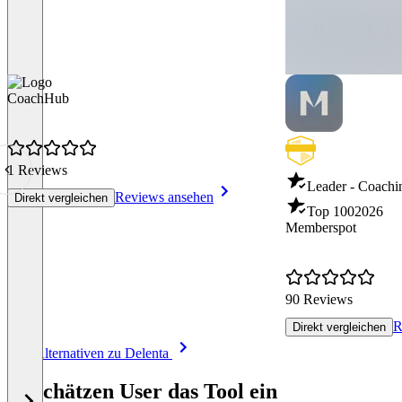
CoachHub
1 Reviews
Leader - Coachi
Reviews ansehen
Direkt vergleichen
Top 100
2026
Memberspot
90 Reviews
R
Direkt vergleichen
Item
Alle Alternativen zu Delenta
1
of
So schätzen User das Tool ein
8