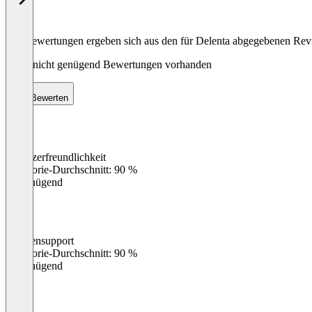
Die Bewertungen ergeben sich aus den für Delenta abgegebenen Re
Noch nicht genügend Bewertungen vorhanden
Bewerten
Benutzerfreundlichkeit
0
%
Kategorie-Durchschnitt: 90 %
Ungenügend
Kundensupport
0
%
Kategorie-Durchschnitt: 90 %
Ungenügend