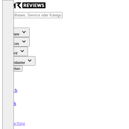
Software
Services
Content
Für Anbieter
Bewerten
Deutsch
English
Coaching