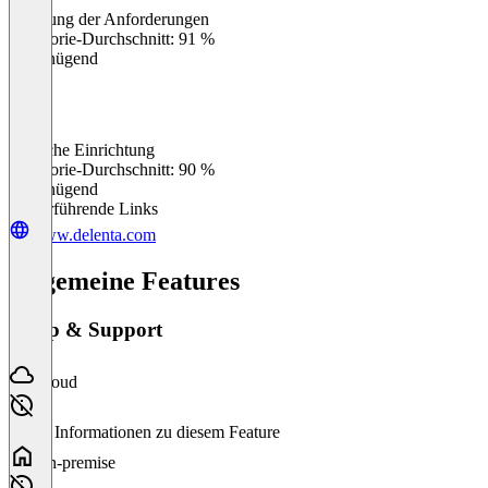
Erfüllung der Anforderungen
0
%
Kategorie-Durchschnitt: 91 %
Ungenügend
Einfache Einrichtung
0
%
Kategorie-Durchschnitt: 90 %
Ungenügend
Weiterführende Links
www.delenta.com
Allgemeine Features
Setup & Support
Cloud
Keine Informationen zu diesem Feature
On-premise