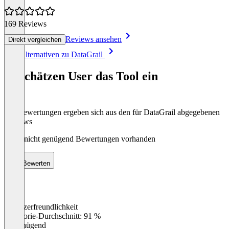
169 Reviews
Reviews ansehen
Direkt vergleichen
Item
Alle Alternativen zu DataGrail
1
of
So schätzen User das Tool ein
8
Die Bewertungen ergeben sich aus den für DataGrail abgegebenen
Reviews
Noch nicht genügend Bewertungen vorhanden
Bewerten
Benutzerfreundlichkeit
0
%
Kategorie-Durchschnitt: 91 %
Ungenügend