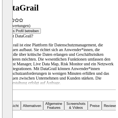
DataGrail
(0 Bewertungen)
Dieses Profil betreiben
Was ist DataGrail?
DataGrail ist eine Plattform für Datenschutzmanagement, die
Vertrauen aufbaut. Sie richtet sich an Anwender*innen, die
Kontrolle über kritische Daten erlangen und Geschäftsrisiken
eliminieren möchten. Die wesentlichen Funktionen umfassen den
Request Manager, Live Data Map, Risk Monitor und ein Netzwerk
von Integrationen. Mit DataGrail können Anwender*innen
Datenschutzanforderungen in wenigen Minuten erfüllen und das
Vertrauen zwischen Unternehmen und Kunden stärken. Die
Preisgestaltung erfolgt auf Anfrage.
Allgemeine
Screenshots
Übersicht
Alternativen
Preise
Reviews
Features
& Videos