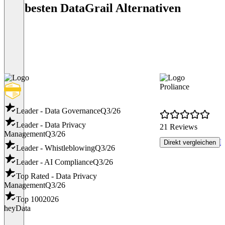
Die besten DataGrail Alternativen
Proliance
Leader - Data Governance
Q3/26
Leader - Data Privacy
21 Reviews
Management
Q3/26
R
Direkt vergleichen
Leader - Whistleblowing
Q3/26
Leader - AI Compliance
Q3/26
Top Rated - Data Privacy
Management
Q3/26
Top 100
2026
heyData