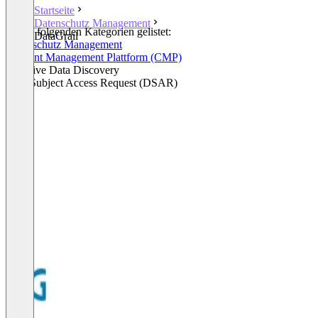
Startseite
Datenschutz Management
In den folgenden Kategorien gelistet:
DataGrail
Datenschutz Management
Consent Management Plattform (CMP)
Sensitive Data Discovery
Data Subject Access Request (DSAR)