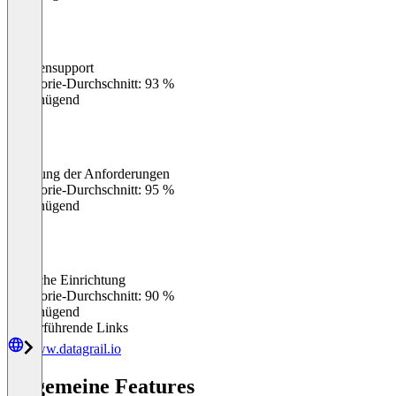
Kundensupport
0
%
Kategorie-Durchschnitt: 93 %
Ungenügend
Erfüllung der Anforderungen
0
%
Kategorie-Durchschnitt: 95 %
Ungenügend
Einfache Einrichtung
0
%
Kategorie-Durchschnitt: 90 %
Ungenügend
Weiterführende Links
www.datagrail.io
Allgemeine Features