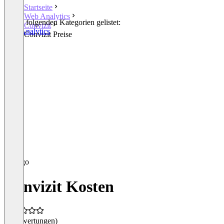
Startseite
Web Analytics
In den folgenden Kategorien gelistet:
Convizit
Web Analytics
Convizit Preise
Convizit Kosten
(0 Bewertungen)