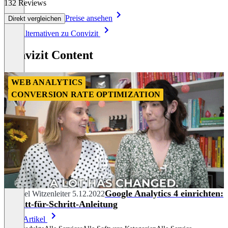
132 Reviews
Preise ansehen
Direkt vergleichen
Item
Alle Alternativen zu Convizit
1
of
Convizit Content
8
WEB ANALYTICS
CONVERSION RATE OPTIMIZATION
Google Analytics 4 einrichten:
Michael Witzenleiter
5.12.2022
Schritt-für-Schritt-Anleitung
Mehr Artikel