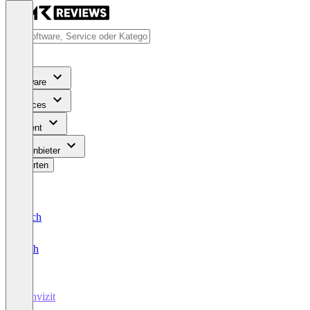
Software
Services
Content
Für Anbieter
Bewerten
Deutsch
English
Convizit