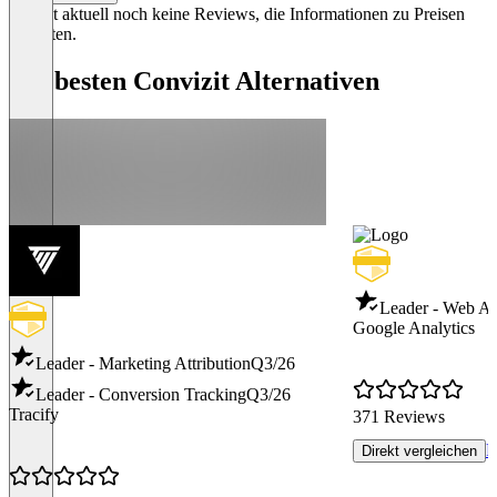
Es gibt aktuell noch keine Reviews, die Informationen zu Preisen
enthalten.
Die besten Convizit Alternativen
Leader - Web An
Google Analytics
Leader - Marketing Attribution
Q3/26
Leader - Conversion Tracking
Q3/26
Tracify
371 Reviews
P
Direkt vergleichen