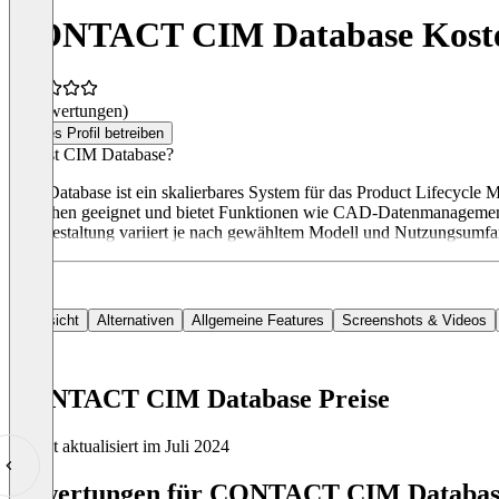
CONTACT CIM Database Kost
(0 Bewertungen)
Dieses Profil betreiben
Was ist CIM Database?
CIM Database ist ein skalierbares System für das Product Lifecycle 
Branchen geeignet und bietet Funktionen wie CAD-Datenmanagement
Preisgestaltung variiert je nach gewähltem Modell und Nutzungsumfan
Übersicht
Alternativen
Allgemeine Features
Screenshots & Videos
CONTACT CIM Database Preise
Zuletzt aktualisiert im Juli 2024
Item
1
Bewertungen für CONTACT CIM Database 