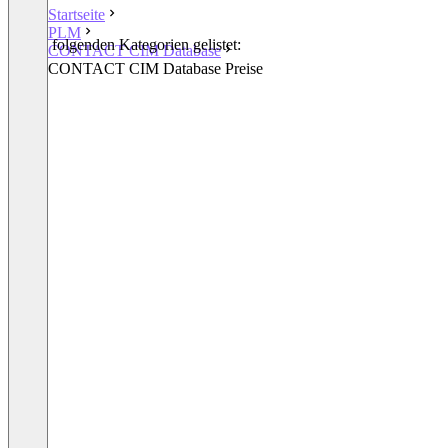
Startseite
PLM
In den folgenden Kategorien gelistet:
CONTACT CIM Database
PLM
CONTACT CIM Database Preise