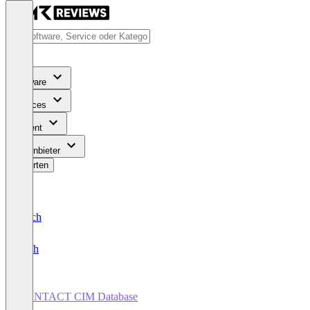
Software
Services
Content
Für Anbieter
Bewerten
Deutsch
English
CONTACT CIM Database