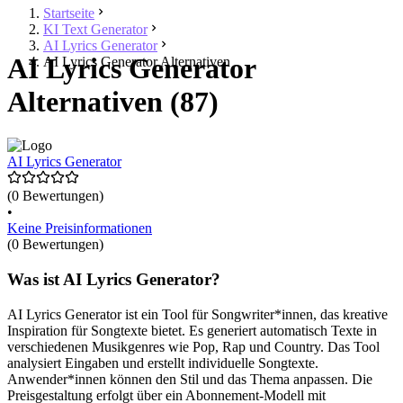
Startseite
KI Text Generator
AI Lyrics Generator
AI Lyrics Generator
AI Lyrics Generator Alternativen
Alternativen (87)
AI Lyrics Generator
(0 Bewertungen)
•
Keine Preisinformationen
(0 Bewertungen)
Was ist AI Lyrics Generator?
AI Lyrics Generator ist ein Tool für Songwriter*innen, das kreative
Inspiration für Songtexte bietet. Es generiert automatisch Texte in
verschiedenen Musikgenres wie Pop, Rap und Country. Das Tool
analysiert Eingaben und erstellt individuelle Songtexte.
Anwender*innen können den Stil und das Thema anpassen. Die
Preisgestaltung erfolgt über ein Abonnement-Modell mit