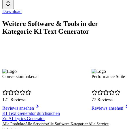
Download
Weitere Software & Tools in der
Kategorie KI Text Generator
Conversionmaker.ai
Performance Suite
121 Reviews
77 Reviews
Reviews ansehen
Reviews ansehen
Item
KI Text Generator durchsuchen
1
Zu AI Lyrics Generator
of
Alle Produkte
Alle Services
Alle Software Kategorien
Alle Service
8