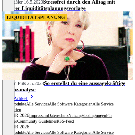
Stressfrei durch den Alltag mit
Pia Heßler
16.5.2023
unserer Liquiditätsplanungsvorlage
LIQUIDITÄTSPLANUNG
So erstellst du eine aussagekräftige
Carolin Puls
2.5.2023
Finanzanalyse
Mehr Artikel
Alle Produkte
Alle Services
Alle Software Kategorien
Alle Service
Kategorien
© OMR 2026
Impressum
Datenschutz
Nutzungsbedingungen
Für
Anbieter
Community Guidelines
RSS-Feed
© OMR 2026
Alle Produkte
Alle Services
Alle Software Kategorien
Alle Service