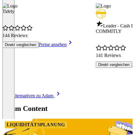
Tidely
Leader - Cash 
COMMITLY
144 Reviews
Preise ansehen
Direkt vergleichen
141 Reviews
P
Direkt vergleichen
Item
Alle Alternativen zu Adam
1
of
Adam Content
8
LIQUIDITÄTSPLANUNG