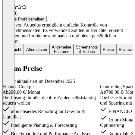
4,8
(28)
Dieses Profil betreiben
Adam von Aquedus ermöglicht einfache Kontrolle von
Unternehmensdaten. Es verwandelt Zahlen in Berichte, erkennt
Chancen und Probleme automatisch und bietet persönlichen
Support.
Allgemeine
Screenshots
Übersicht
Alternativen
Preise
Reviews
Features
& Videos
Adam Preise
Zuletzt aktualisiert im Dezember 2025
Finance Cockpit
Controlling Sparr
Ab
299,00 €
/ Monat
Ab
799,00 €
/ Mon
Die Lösung für alle, die ihre Zahlen selbstständig
Die beste Kombina
steuern wollen
und Sparring mit 
utomatisiertes Reporting für Gewinn &
FINANCE CO
Liquidität
1x pro Monat d
Intelligente Planung & Forecasting
Optimierung
Benchmarking und Performance Analysen
3x pro Jahr S