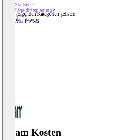
Startseite
Liquiditätsplanung
In den folgenden Kategorien gelistet:
Adam
Liquiditätsplanung
Adam Preise
Adam Kosten