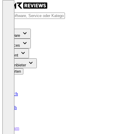
Software
Services
Content
Für Anbieter
Bewerten
Deutsch
English
Adam