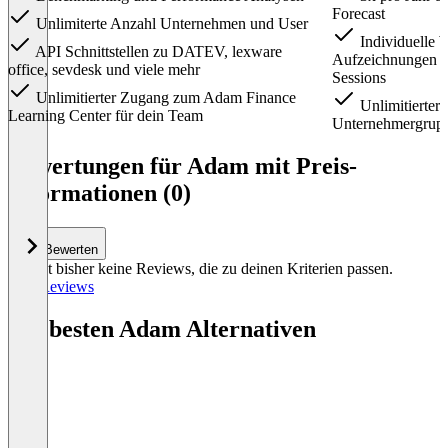
Forecast
Unlimiterte Anzahl Unternehmen und User
Individuelle 
API Schnittstellen zu DATEV, lexware
Aufzeichnungen &
office, sevdesk und viele mehr
Sessions
Unlimitierter Zugang zum Adam Finance
Unlimitierter
Learning Center für dein Team
Unternehmergrup
Item
1
Bewertungen für Adam mit Preis-
of
Informationen (0)
2
Bewerten
Es gibt bisher keine Reviews, die zu deinen Kriterien passen.
Alle Reviews
Die besten Adam Alternativen