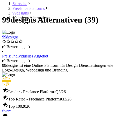
Startseite
Freelance Platforms
99designs
99designs Alternativen (39)
99designs Alternativen
99designs
(0 Bewertungen)
•
Preis: Individuelles Angebot
(0 Bewertungen)
99designs ist eine Online-Plattform für Design-Dienstleistungen wie
Logo-Design, Webdesign und Branding.
Leader - Freelance Platforms
Q3/26
Top Rated - Freelance Platforms
Q3/26
Top 100
2026
fiverr