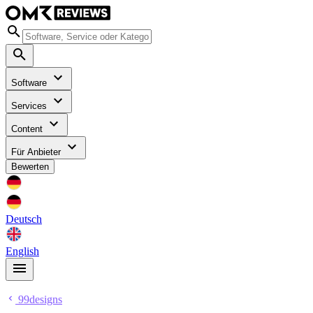
Software
Services
Content
Für Anbieter
Bewerten
Deutsch
English
99designs