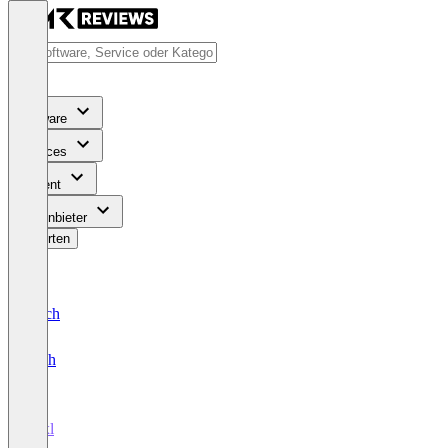
Software
Services
Content
Für Anbieter
Bewerten
Deutsch
English
7pxl