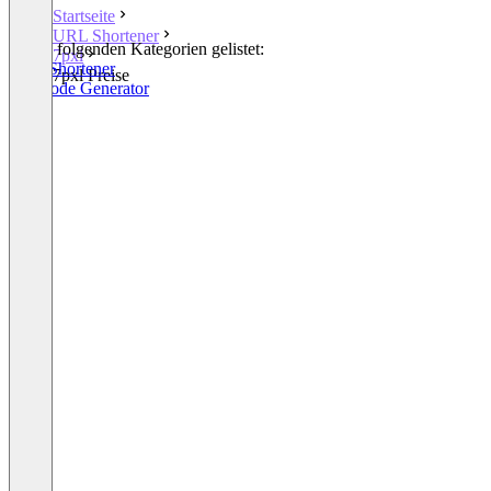
Startseite
URL Shortener
In den folgenden Kategorien gelistet:
7pxl
URL Shortener
7pxl Preise
QR Code Generator