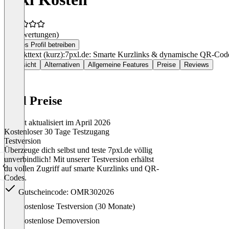
(0 Bewertungen)
Dieses Profil betreiben
Produkttext (kurz):7pxl.de: Smarte Kurzlinks & dynamische QR-Cod
Übersicht
Alternativen
Allgemeine Features
Preise
Reviews
7pxl Preise
Zuletzt aktualisiert im April 2026
Kostenloser 30 Tage Testzugang
Testversion
Überzeuge dich selbst und teste 7pxl.de völlig
unverbindlich! Mit unserer Testversion erhältst
du vollen Zugriff auf smarte Kurzlinks und QR-
Codes.
Gutscheincode: OMR302026
Item
Kostenlose Testversion (30 Monate)
1
of
Kostenlose Demoversion
1