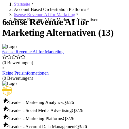
Startseite
Account-Based Orchestration Platforms
6sense Revenue AI for Marketing
6sense Revenue AI for
6sense Revenue AI for Marketing Alternativen
Marketing Alternativen (13)
6sense Revenue AI for Marketing
(0 Bewertungen)
•
Keine Preisinformationen
(0 Bewertungen)
Leader - Marketing Analytics
Q3/26
Leader - Social Media Advertising
Q3/26
Leader - Marketing Platforms
Q3/26
Leader - Account Data Management
Q3/26