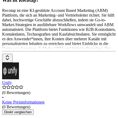
Was ist Recotap?
Recotap ist eine KI-gestützte Account Based Marketing (ABM)
Plattform, die sich an Marketing- und Vertriebsleiter richtet. Sie hilft
dabei, hochwertige Geschäfte abzuschließen, indem sie Go-to-
Market-Strategien in ausführbare Workflows umwandelt und ABM
automatisiert. Die Plattform bietet Funktionen wie B2B-Kontodaten,
Kontaktdaten, Technografien und Kaufabsichtsdaten. Sie ermöglicht
es den Anwender*innen, ihre Konten über mehrere Kanäle mit
personalisierten Inhalten zu erreichen und bietet Einblicke in die
Daten von Anzeigen, E-Mails, CRM und Website-Besuchen. Das
Pricing-Modell von Recotap ist nicht öffentlich verfügbar und kann
durch eine Anfrage oder eine Software-Demo ermittelt werden.
Unify
(0 Bewertungen)
•
Keine Preisinformationen
(0 Bewertungen)
Direkt vergleichen