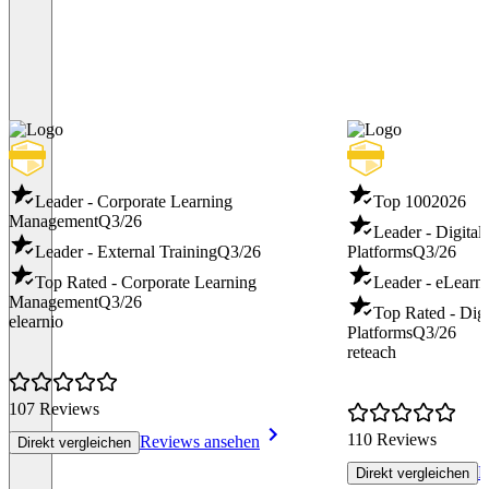
Leader - Corporate Learning
Top 100
2026
Management
Q3/26
Leader - Digital
Leader - External Training
Q3/26
Platforms
Q3/26
Top Rated - Corporate Learning
Leader - eLearn
Management
Q3/26
Top Rated - Digi
elearnio
Platforms
Q3/26
reteach
107 Reviews
110 Reviews
Reviews ansehen
Direkt vergleichen
R
Direkt vergleichen