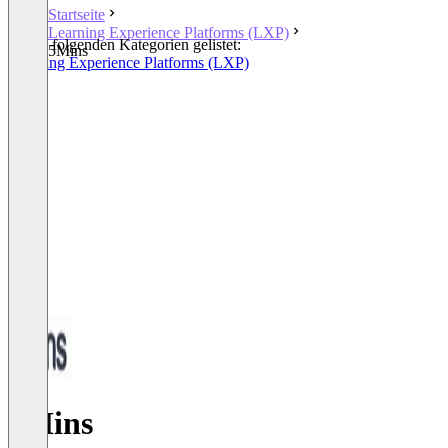
Startseite
Learning Experience Platforms (LXP)
In den folgenden Kategorien gelistet:
5Mins
Learning Experience Platforms (LXP)
5Mins