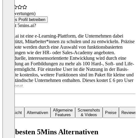
(0 Bewertungen)
Dieses Profil betreiben
Was ist 5mins.ai?
5mins.ai ist eine e-Learning-Plattform, die Unternehmen dabei
unterstützt, Mitarbeiter*innen zu schulen und zu entwickeln. Präzise
Angebote werden durch eine Auswahl von funktionsbasierten
Schulungen wie der HR- oder Sales-Academy angeboten.
Individuelle, interessensorientierte Entwicklung wird durch eine
Sammlung an Fortbildungen zu mehr als 100 Hard-, Soft- und Life-
Skills ermöglicht. Für einzelne User ist die Nutzung in der Basis-
Variante kostenlos, weitere Funktionen sind im Paket für kleine und
mittelständische Unternehmen enthalten. Dieses kostet £ 6 pro User
pro Monat.
Allgemeine
Screenshots
Übersicht
Alternativen
Preise
Reviews
Features
& Videos
Die besten 5Mins Alternativen