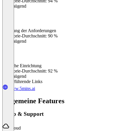
Kategorie-Durchschnitt: 94 %
Ungenügend
Erfüllung der Anforderungen
0
%
Kategorie-Durchschnitt: 90 %
Ungenügend
Einfache Einrichtung
0
%
Kategorie-Durchschnitt: 92 %
Ungenügend
Weiterführende Links
www.5mins.ai
Allgemeine Features
Setup & Support
Cloud