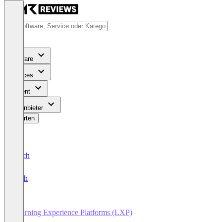
Software
Services
Content
Für Anbieter
Bewerten
Deutsch
English
Learning Experience Platforms (LXP)