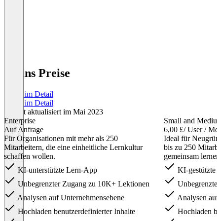
5Mins Preise
Preise im Detail
Preise im Detail
Zuletzt aktualisiert im Mai 2023
Enterprise
Small and Mediu
Auf Anfrage
6,00 £
/ User / Mo
Für Organisationen mit mehr als 250
Ideal für Neugrü
Mitarbeitern, die eine einheitliche Lernkultur
bis zu 250 Mitarbe
schaffen wollen.
gemeinsam lernen
KI-unterstützte Lern-App
KI-gestützte 
Unbegrenzter Zugang zu 10K+ Lektionen
Unbegrenzter
Analysen auf Unternehmensebene
Analysen auf
Hochladen benutzerdefinierter Inhalte
Hochladen benu