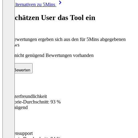
Item
Alle Alternativen zu 5Mins
1
of
So schätzen User das Tool ein
8
Die Bewertungen ergeben sich aus den für 5Mins abgegebenen
Reviews
Noch nicht genügend Bewertungen vorhanden
Bewerten
Benutzerfreundlichkeit
0
%
Kategorie-Durchschnitt: 93 %
Ungenügend
Kundensupport
0
%