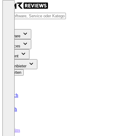
Software
Services
Content
Für Anbieter
Bewerten
Deutsch
English
5Mins