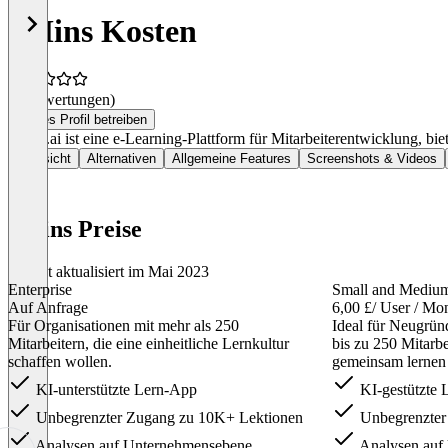
5Mins Kosten
(0 Bewertungen)
Dieses Profil betreiben
5mins.ai ist eine e-Learning-Plattform für Mitarbeiterentwicklung, bi
Übersicht
Alternativen
Allgemeine Features
Screenshots & Videos
5Mins Preise
Zuletzt aktualisiert im Mai 2023
Enterprise
Small and Mediu
Auf Anfrage
6,00 £
/ User / Mo
Für Organisationen mit mehr als 250
Ideal für Neugrü
Mitarbeitern, die eine einheitliche Lernkultur
bis zu 250 Mitarbe
schaffen wollen.
gemeinsam lernen
KI-unterstützte Lern-App
KI-gestützte 
Unbegrenzter Zugang zu 10K+ Lektionen
Unbegrenzter
Analysen auf Unternehmensebene
Analysen auf