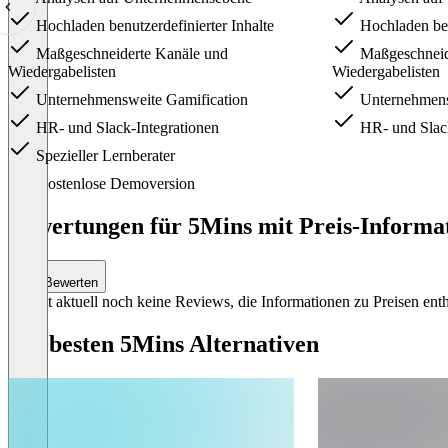
Hochladen benutzerdefinierter Inhalte
Hochladen benu
Maßgeschneiderte Kanäle und
Maßgeschneid
Wiedergabelisten
Wiedergabelisten
Unternehmensweite Gamification
Unternehmens
HR- und Slack-Integrationen
HR- und Slack
Spezieller Lernberater
Item
Kostenlose Demoversion
1
of
Bewertungen für 5Mins mit Preis-Informat
3
Bewerten
Es gibt aktuell noch keine Reviews, die Informationen zu Preisen enth
Die besten 5Mins Alternativen