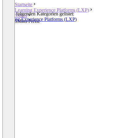
Startseite
Learning Experience Platforms (LXP)
In den folgenden Kategorien gelistet:
5Mins
Learning Experience Platforms (LXP)
5Mins Preise