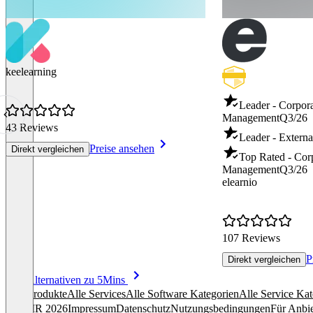
keelearning
Leader - Corpor
Management
Q3/26
43 Reviews
Leader - Externa
Preise ansehen
Direkt vergleichen
Top Rated - Cor
Management
Q3/26
elearnio
107 Reviews
P
Direkt vergleichen
Item
Alle Alternativen zu 5Mins
1
Alle Produkte
Alle Services
Alle Software Kategorien
Alle Service Kat
of
© OMR 2026
Impressum
Datenschutz
Nutzungsbedingungen
Für Anbie
8