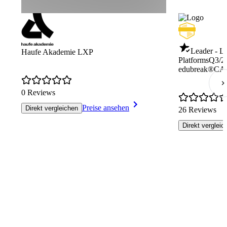
Leader - L
Haufe Akademie LXP
Platforms
Q3/2
edubreak®C
0 Reviews
Preise ansehen
Direkt vergleichen
26 Reviews
Direkt vergleic