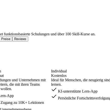
etet funktionsbasierte Schulungen und über 100 Skill-Kurse an.
Preise
Reviews
m
Individual
nat
Kostenlos
ndungen und Unternehmen mit
Ideal für Menschen, die neugierig sin
itern, die mit ihren Teams
lernen.
 wollen.
KI-unterstützte Lern-App
Lern-App
Persönliche Fortschrittsverfolgun
 Zugang zu 10K+ Lektionen
 Unternehmensebene