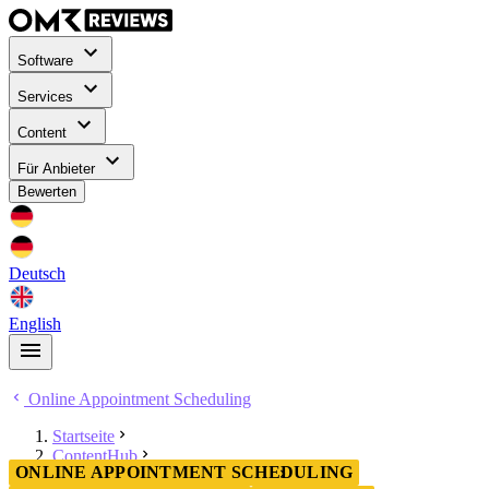
Software
Services
Content
Für Anbieter
Bewerten
Deutsch
English
Online Appointment Scheduling
Startseite
ContentHub
ONLINE APPOINTMENT SCHEDULING
Online Appointment Scheduling