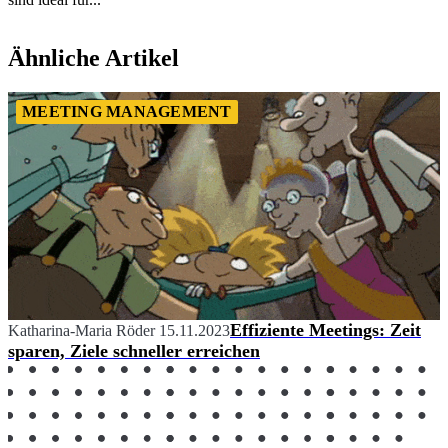
Item
1
Ähnliche Artikel
of
2
MEETING MANAGEMENT
Effiziente Meetings: Zeit
Katharina-Maria Röder
15.11.2023
sparen, Ziele schneller erreichen