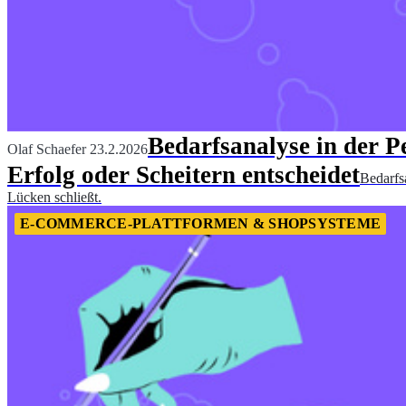
Bedarfsanalyse in der 
Olaf Schaefer
23.2.2026
Erfolg oder Scheitern entscheidet
Bedarfs
Lücken schließt.
E-COMMERCE-PLATTFORMEN & SHOPSYSTEME