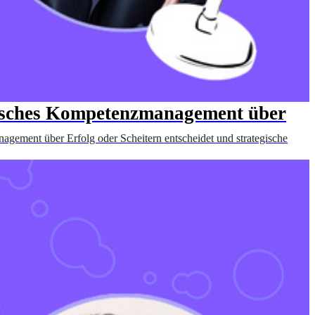
tisches Kompetenzmanagement über
gement über Erfolg oder Scheitern entscheidet und strategische