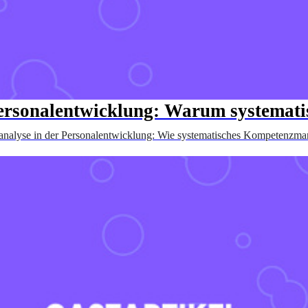
Personalentwicklung: Warum systema
analyse in der Personalentwicklung: Wie systematisches Kompetenzmana