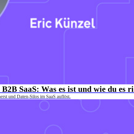
2B SaaS: Was es ist und wie du es ri
rst und Daten-Silos im SaaS auflöst.