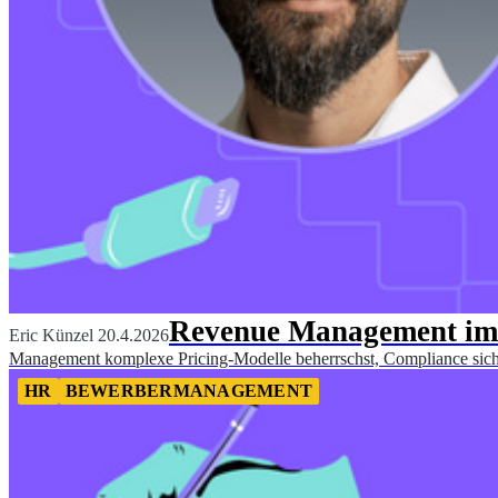
Revenue Management im B
Eric Künzel
20.4.2026
Management komplexe Pricing-Modelle beherrschst, Compliance siche
HR
BEWERBERMANAGEMENT