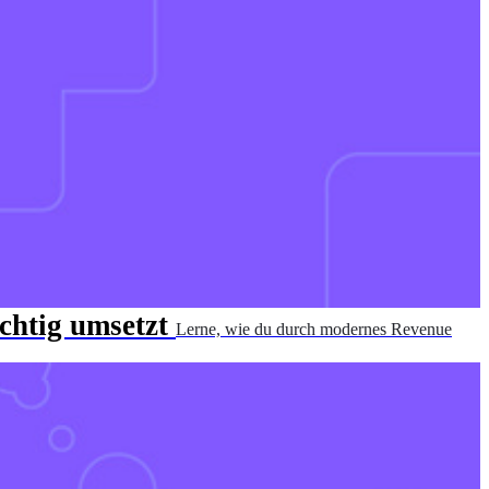
chtig umsetzt
Lerne, wie du durch modernes Revenue