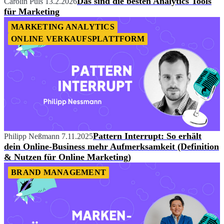
Das sind die besten Analytics Tools
Carolin Puls
13.2.2026
für Marketing
MARKETING ANALYTICS
ONLINE VERKAUFSPLATTFORM
Pattern Interrupt: So erhält
Philipp Neßmann
7.11.2025
dein Online-Business mehr Aufmerksamkeit (Definition
& Nutzen für Online Marketing)
BRAND MANAGEMENT