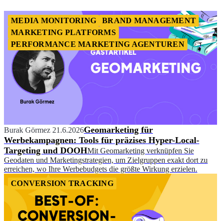
MEDIA MONITORING
BRAND MANAGEMENT
MARKETING PLATFORMS
PERFORMANCE MARKETING AGENTUREN
Geomarketing für
Burak Görmez
21.6.2026
Werbekampagnen: Tools für präzises Hyper-Local-
Targeting und DOOH
Mit Geomarketing verknüpfen Sie
Geodaten und Marketingstrategien, um Zielgruppen exakt dort zu
erreichen, wo Ihre Werbebudgets die größte Wirkung erzielen.
CONVERSION TRACKING