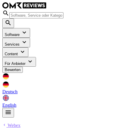
Software
Services
Content
Für Anbieter
Bewerten
Deutsch
English
Webex