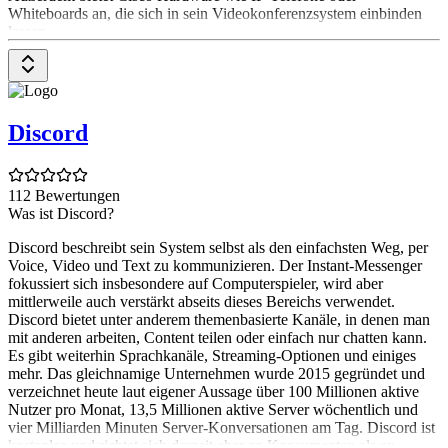
Whiteboards an, die sich in sein Videokonferenzsystem einbinden
lassen.
Was kann ich mit Webex machen?
Webex ist ein cloudbasiertes Videokonferenz-Tool, mit dem Ihr
Anrufe tätigen oder entgegennehmen und an Online-Meetings
Discord
teilnehmen könnt. Zudem lassen sich mit Webex Nachrichten
verschicken, Umfragen & FAQs erstellen sowie virtuelle Events mit
bis zu 100.000 Teilnehmer:innen veranstalten. Um Eure Arbeit zu
erleichtern, lässt sich Webex mit zahlreichen anderen Tools wie
112 Bewertungen
Salesforce, Zendesk, Miro, Slack und Google Kalender verbinden.
Was ist Discord?
Wie installiere ich Webex?
Discord beschreibt sein System selbst als den einfachsten Weg, per
Voice, Video und Text zu kommunizieren. Der Instant-Messenger
Für die Verwendung von Webex benötigt Ihr keine lokale
fokussiert sich insbesondere auf Computerspieler, wird aber
Installation auf Eurem Computer, sondern nur ein Kundenkonto bei
mittlerweile auch verstärkt abseits dieses Bereichs verwendet.
Webex. Nachdem Ihr Euer Kundenkonto erstellt und bestätigt habt,
Discord bietet unter anderem themenbasierte Kanäle, in denen man
loggt Ihr Euch über die Webex-Website in Euer Kundenkonto ein
mit anderen arbeiten, Content teilen oder einfach nur chatten kann.
und von dort aus könnt Ihr alle Webex-Funktionen in Anspruch
Es gibt weiterhin Sprachkanäle, Streaming-Optionen und einiges
nehmen.
mehr. Das gleichnamige Unternehmen wurde 2015 gegründet und
verzeichnet heute laut eigener Aussage über 100 Millionen aktive
Wie starte ich ein Webex-Meeting?
Nutzer pro Monat, 13,5 Millionen aktive Server wöchentlich und
vier Milliarden Minuten Server-Konversationen am Tag. Discord ist
Sobald Ihr Euch in Eurem Kundenkonto bei Webex eingeloggt habt,
kostenlos und richtet sich derzeit eher an Konsumenten als an