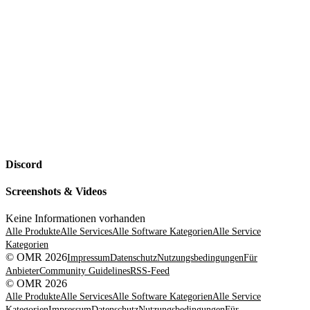
Discord
Screenshots & Videos
Keine Informationen vorhanden
Alle Produkte
Alle Services
Alle Software Kategorien
Alle Service
Kategorien
© OMR 2026
Impressum
Datenschutz
Nutzungsbedingungen
Für
Anbieter
Community Guidelines
RSS-Feed
© OMR 2026
Alle Produkte
Alle Services
Alle Software Kategorien
Alle Service
Kategorien
Impressum
Datenschutz
Nutzungsbedingungen
Für