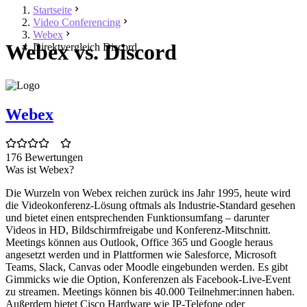
Startseite
Video Conferencing
Webex
Webex vs. Discord
Direktvergleich Discord
Webex
176 Bewertungen
Was ist Webex?
Die Wurzeln von Webex reichen zurück ins Jahr 1995, heute wird
die Videokonferenz-Lösung oftmals als Industrie-Standard gesehen
und bietet einen entsprechenden Funktionsumfang – darunter
Videos in HD, Bildschirmfreigabe und Konferenz-Mitschnitt.
Meetings können aus Outlook, Office 365 und Google heraus
angesetzt werden und in Plattformen wie Salesforce, Microsoft
Teams, Slack, Canvas oder Moodle eingebunden werden. Es gibt
Gimmicks wie die Option, Konferenzen als Facebook-Live-Event
zu streamen. Meetings können bis 40.000 Teilnehmer:innen haben.
Außerdem bietet Cisco Hardware wie IP-Telefone oder