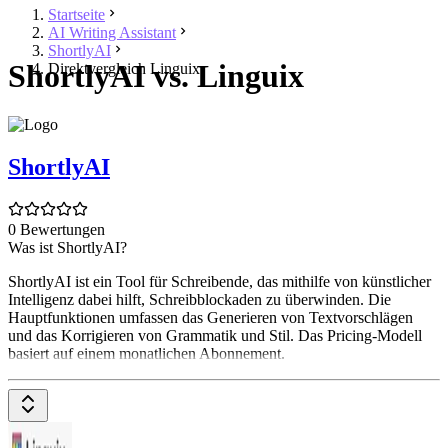
Startseite
AI Writing Assistant
ShortlyAI
ShortlyAI vs. Linguix
Direktvergleich Linguix
ShortlyAI
0 Bewertungen
Was ist ShortlyAI?
ShortlyAI ist ein Tool für Schreibende, das mithilfe von künstlicher
Intelligenz dabei hilft, Schreibblockaden zu überwinden. Die
Hauptfunktionen umfassen das Generieren von Textvorschlägen
und das Korrigieren von Grammatik und Stil. Das Pricing-Modell
basiert auf einem monatlichen Abonnement.