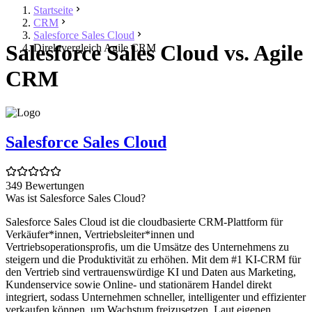
Startseite
CRM
Salesforce Sales Cloud
Salesforce Sales Cloud vs. Agile
Direktvergleich Agile CRM
CRM
Salesforce Sales Cloud
349 Bewertungen
Was ist Salesforce Sales Cloud?
Salesforce Sales Cloud ist die cloudbasierte CRM-Plattform für
Verkäufer*innen, Vertriebsleiter*innen und
Vertriebsoperationsprofis, um die Umsätze des Unternehmens zu
steigern und die Produktivität zu erhöhen. Mit dem #1 KI-CRM für
den Vertrieb sind vertrauenswürdige KI und Daten aus Marketing,
Kundenservice sowie Online- und stationärem Handel direkt
integriert, sodass Unternehmen schneller, intelligenter und effizienter
verkaufen können, um Wachstum freizusetzen. Laut eigenen