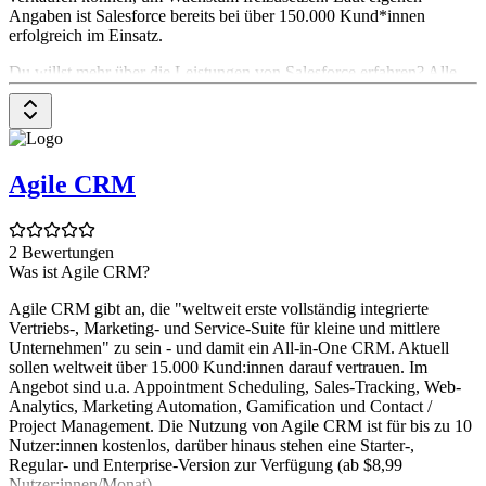
Angaben ist Salesforce bereits bei über 150.000 Kund*innen
erfolgreich im Einsatz.
Du willst mehr über die Leistungen von Salesforce erfahren? Alle
Tools und hilfreiche Artikel zu den Produkten findest du auf der
Company-Overview-Seite von Saleforce
.
Agile CRM
2 Bewertungen
Was ist Agile CRM?
Agile CRM gibt an, die "weltweit erste vollständig integrierte
Vertriebs-, Marketing- und Service-Suite für kleine und mittlere
Unternehmen" zu sein - und damit ein All-in-One CRM. Aktuell
sollen weltweit über 15.000 Kund:innen darauf vertrauen. Im
Angebot sind u.a. Appointment Scheduling, Sales-Tracking, Web-
Analytics, Marketing Automation, Gamification und Contact /
Project Management. Die Nutzung von Agile CRM ist für bis zu 10
Nutzer:innen kostenlos, darüber hinaus stehen eine Starter-,
Regular- und Enterprise-Version zur Verfügung (ab $8,99
Nutzer:innen/Monat).