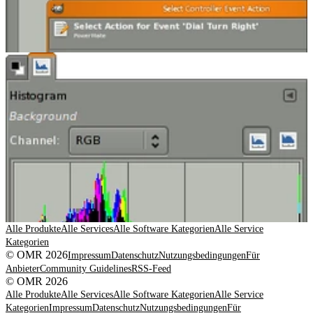
Alle Produkte
Alle Services
Alle Software Kategorien
Alle Service
Kategorien
© OMR 2026
Impressum
Datenschutz
Nutzungsbedingungen
Für
Anbieter
Community Guidelines
RSS-Feed
© OMR 2026
Alle Produkte
Alle Services
Alle Software Kategorien
Alle Service
Kategorien
Impressum
Datenschutz
Nutzungsbedingungen
Für