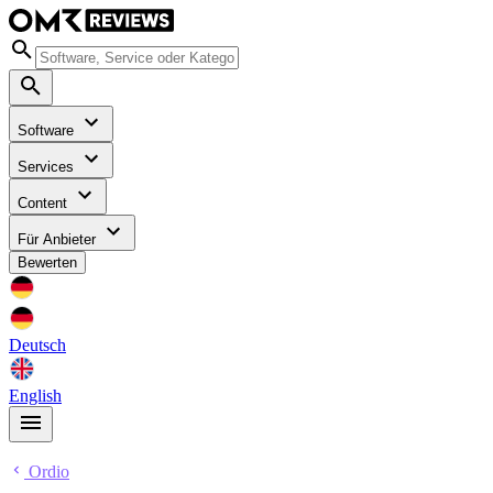
Software
Services
Content
Für Anbieter
Bewerten
Deutsch
English
Ordio