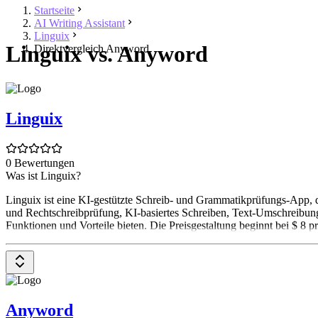
Startseite
AI Writing Assistant
Linguix
Linguix vs. Anyword
Direktvergleich Anyword
Linguix
0 Bewertungen
Was ist Linguix?
Linguix ist eine KI-gestützte Schreib- und Grammatikprüfungs-App, d
und Rechtschreibprüfung, KI-basiertes Schreiben, Text-Umschreibung
Funktionen und Vorteile bieten. Die Preisgestaltung beginnt bei $ 8 p
Anyword