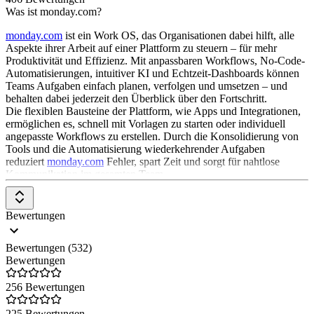
Was ist monday.com?
monday.com
ist ein Work OS, das Organisationen dabei hilft, alle
Aspekte ihrer Arbeit auf einer Plattform zu steuern – für mehr
Produktivität und Effizienz. Mit anpassbaren Workflows, No-Code-
Automatisierungen, intuitiver KI und Echtzeit-Dashboards können
Teams Aufgaben einfach planen, verfolgen und umsetzen – und
behalten dabei jederzeit den Überblick über den Fortschritt.
Die flexiblen Bausteine der Plattform, wie Apps und Integrationen,
ermöglichen es, schnell mit Vorlagen zu starten oder individuell
angepasste Workflows zu erstellen. Durch die Konsolidierung von
Tools und die Automatisierung wiederkehrender Aufgaben
reduziert
monday.com
Fehler, spart Zeit und sorgt für nahtlose
Kommunikation im gesamten Team.
Unternehmen können so datenbasierte Entscheidungen treffen,
Ergebnisse maximieren und ihre Ziele in großem Maßstab erreichen
– und das, während sie sich flexibel an die Bedürfnisse jeder
Bewertungen
Abteilung oder jedes Teams anpassen. Unabhängig von Branche
oder Unternehmensgröße verbindet
monday.com
Teams, treibt
Bewertungen (532)
smartere Entscheidungen voran und ermöglicht Organisationen, ihre
Bewertungen
beste Arbeit zu leisten.
Was kann monday.com?
256 Bewertungen
monday.com
ist ein vielseitiges Work OS, das Teams dabei
225 Bewertungen