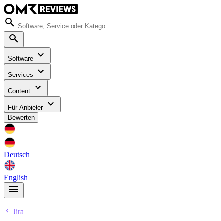
Software
Services
Content
Für Anbieter
Bewerten
Deutsch
English
Jira