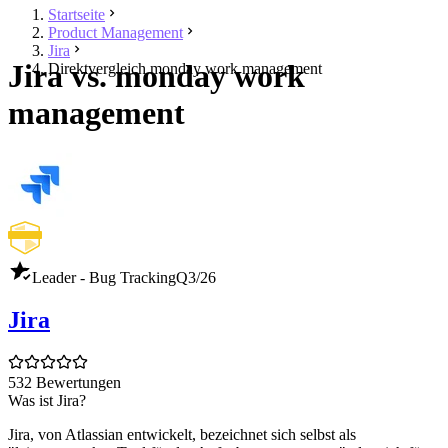
Startseite
Product Management
Jira
Jira vs. monday work
Direktvergleich monday work management
management
Leader - Bug Tracking
Q3/26
Jira
532 Bewertungen
Was ist Jira?
Jira, von Atlassian entwickelt, bezeichnet sich selbst als