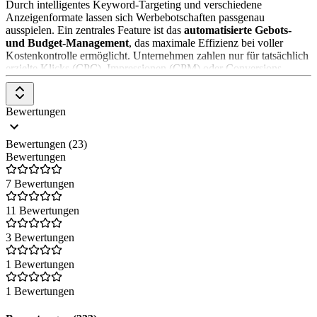
Durch intelligentes Keyword-Targeting und verschiedene
Anzeigenformate lassen sich Werbebotschaften passgenau
ausspielen. Ein zentrales Feature ist das
automatisierte Gebots-
und Budget-Management
, das maximale Effizienz bei voller
Kostenkontrolle ermöglicht. Unternehmen zahlen nur für tatsächlich
erzielte Klicks (CPC), Impressionen (CPM) oder Conversions
(CPA).
Mithilfe detaillierter
Berichte und KI-gestützter
Bewertungen
Optimierungsvorschläge
behalten Advertiser die Performance und
Kosten im Blick. Google Ads selbst kann kostenlos genutzt werden
– Kosten entstehen nur durch geschaltete Anzeigen.
Bewertungen (23)
Bewertungen
Google Ads Kampagnen mit KI erstellen – ohne Fixkosten
7 Bewertungen
Mit dem
EDM Google Ads Campaign Generator
erstellen
Unternehmen professionelle Google Ads Kampagnen in wenigen
11 Bewertungen
Minuten. Die KI analysiert Suchintentionen, generiert thematische
Keyword-Cluster, erstellt Anzeigengruppen sowie Anzeigentexte
3 Bewertungen
und optimiert Kampagnen laufend auf Basis der Performance-
Daten. Dadurch werden Zeitaufwand und Streuverluste reduziert,
1 Bewertungen
während Reichweite und Conversion-Potenzial steigen.
1 Bewertungen
Besondere Vorteile von EDM:
KI-gestützte Kampagnenerstellung und Optimierung