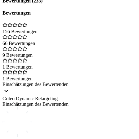
Bewertungen (233)
Automatische Keyword-, Anzeigen- und Strukturvorschläge
Keine Setup-Gebühren oder monatlichen Fixkosten
Bewertungen
Transparente Abrechnung mit nur 10 % des eingesetzten
Werbebudgets
Direkter Zugriff auf den EDM Campaign Manager inklusive
156 Bewertungen
Reporting und Performance-Prognosen
66 Bewertungen
👉
Mehr erfahren:
https://easy-digital-marketing.de/google-ads-
mit-ki-ohne-fixkosten/
9 Bewertungen
1 Bewertungen
1 Bewertungen
Einschätzungen des Bewertenden
Criteo Dynamic Retargeting
Einschätzungen des Bewertenden