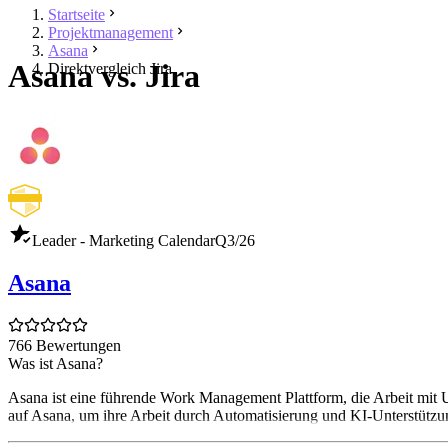
Startseite
Projektmanagement
Asana
Asana vs. Jira
Direktvergleich Jira
Leader - Marketing Calendar
Q3/26
Asana
766 Bewertungen
Was ist Asana?
Asana ist eine führende Work Management Plattform, die Arbeit mi
auf Asana, um ihre Arbeit durch Automatisierung und KI-Unterstützun