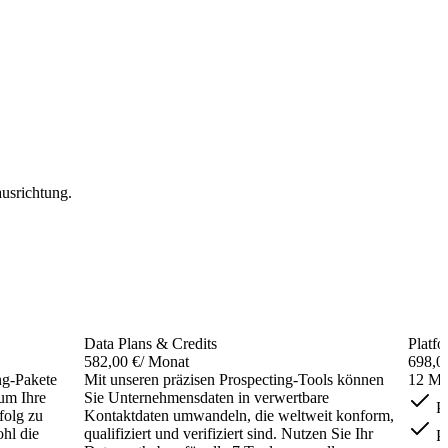
ausrichtung.
Data Plans & Credits
Platfo
582,00 €
/ Monat
698,0
ng-Pakete
Mit unseren präzisen Prospecting-Tools können
12 Mo
 um Ihre
Sie Unternehmensdaten in verwertbare
Pr
folg zu
Kontaktdaten umwandeln, die weltweit konform,
hl die
qualifiziert und verifiziert sind. Nutzen Sie Ihr
Pr