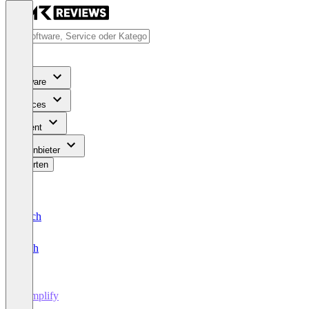
Software
Services
Content
Für Anbieter
Bewerten
Deutsch
English
Zymplify