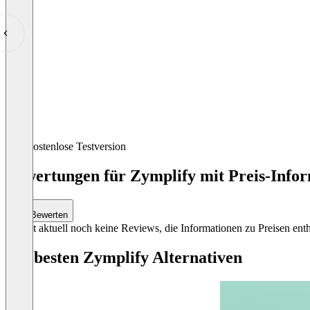
Item
Kostenlose Testversion
1
of
Bewertungen für Zymplify mit Preis-Infor
5
Bewerten
Es gibt aktuell noch keine Reviews, die Informationen zu Preisen enth
Die besten Zymplify Alternativen