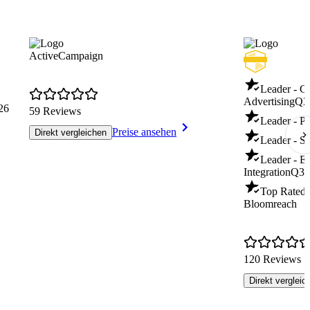
ActiveCampaign
Leader - C
Advertising
Q3
26
59 Reviews
Leader - Pu
Preise ansehen
Direkt vergleichen
Leader - S
Leader - 
Integration
Q3/
Top Rated 
Bloomreach
120 Reviews
Direkt vergleic