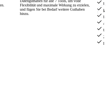
Datenguthaben für alle 7 Tools, um volle
Pr
en.
Flexibilität und maximale Wirkung zu erzielen,
und fügen Sie bei Bedarf weitere Guthaben
Pr
hinzu.
Pr
4 
Un
20
Da