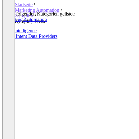
Startseite
Marketing Automation
In den folgenden Kategorien gelistet:
Zymplify
Marketing Automation
Zymplify Preise
CRM
Sales Intelligence
Buyer Intent Data Providers