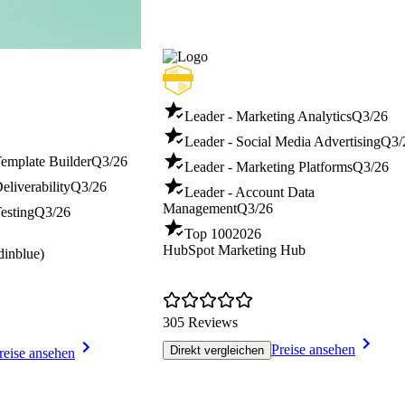
Leader - Marketing Analytics
Q3/26
Leader - Social Media Advertising
Q3/
Template Builder
Q3/26
Leader - Marketing Platforms
Q3/26
eliverability
Q3/26
Leader - Account Data
Management
Q3/26
esting
Q3/26
Top 100
2026
HubSpot Marketing Hub
dinblue)
305 Reviews
Preise ansehen
Direkt vergleichen
reise ansehen