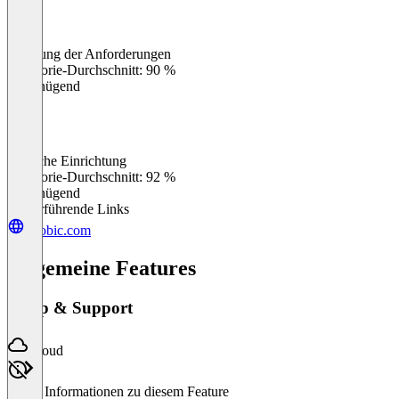
Erfüllung der Anforderungen
0
%
Kategorie-Durchschnitt: 90 %
Ungenügend
Einfache Einrichtung
0
%
Kategorie-Durchschnitt: 92 %
Ungenügend
Weiterführende Links
yoobic.com
Allgemeine Features
Setup & Support
Cloud
Keine Informationen zu diesem Feature