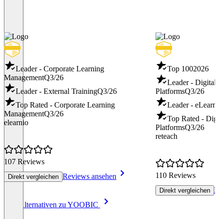
Leader - Corporate Learning
Top 100
2026
Management
Q3/26
Leader - Digital
Leader - External Training
Q3/26
Platforms
Q3/26
Top Rated - Corporate Learning
Leader - eLearn
Management
Q3/26
Top Rated - Digi
elearnio
Platforms
Q3/26
reteach
107 Reviews
110 Reviews
Reviews ansehen
Direkt vergleichen
R
Direkt vergleichen
Item
Alle Alternativen zu YOOBIC
1
of