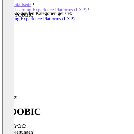
Startseite
Learning Experience Platforms (LXP)
In den folgenden Kategorien gelistet:
YOOBIC
Learning Experience Platforms (LXP)
YOOBIC
(0 Bewertungen)