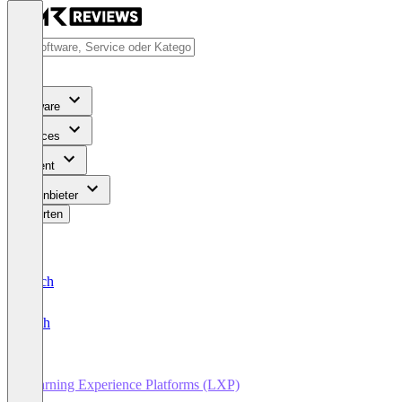
Software
Services
Content
Für Anbieter
Bewerten
Deutsch
English
Learning Experience Platforms (LXP)