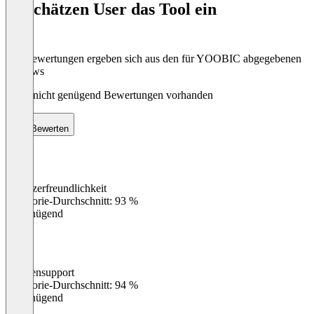
So schätzen User das Tool ein
8
Die Bewertungen ergeben sich aus den für YOOBIC abgegebenen
Reviews
Noch nicht genügend Bewertungen vorhanden
Bewerten
Benutzerfreundlichkeit
0
%
Kategorie-Durchschnitt: 93 %
Ungenügend
Kundensupport
0
%
Kategorie-Durchschnitt: 94 %
Ungenügend