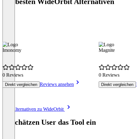
Die besten WideOrbit Alternativen
Imonomy
Magnite
0 Reviews
0 Reviews
Reviews ansehen
R
Direkt vergleichen
Direkt vergleichen
Item
Alle Alternativen zu WideOrbit
1
of
So schätzen User das Tool ein
8