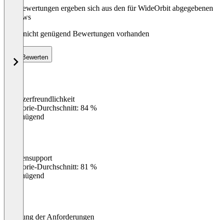
Die Bewertungen ergeben sich aus den für WideOrbit abgegebenen
Reviews
Noch nicht genügend Bewertungen vorhanden
Bewerten
Benutzerfreundlichkeit
0
%
Kategorie-Durchschnitt: 84 %
Ungenügend
Kundensupport
0
%
Kategorie-Durchschnitt: 81 %
Ungenügend
Erfüllung der Anforderungen
0
%