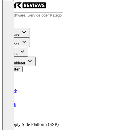
Software
Services
Content
Für Anbieter
Bewerten
Deutsch
English
Supply Side Platform (SSP)