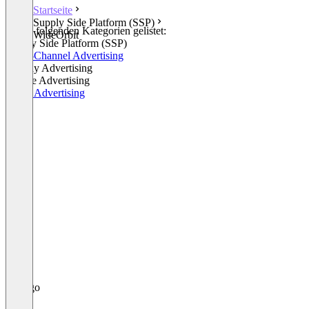
Startseite
Supply Side Platform (SSP)
In den folgenden Kategorien gelistet:
WideOrbit
Supply Side Platform (SSP)
Cross-Channel Advertising
Display Advertising
Mobile Advertising
Video Advertising
+1