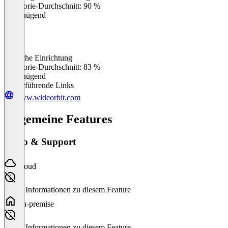
Kategorie-Durchschnitt: 90 %
Ungenügend
Einfache Einrichtung
0
%
Kategorie-Durchschnitt: 83 %
Ungenügend
Weiterführende Links
www.wideorbit.com
Allgemeine Features
Setup & Support
Cloud
Keine Informationen zu diesem Feature
On-premise
Keine Informationen zu diesem Feature