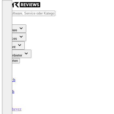
Software
Services
Content
Für Anbieter
Bewerten
Deutsch
English
Webeyez