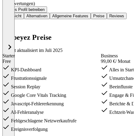
(0 Bewertungen)
Dieses Profil betreiben
Übersicht
Alternativen
Allgemeine Features
Preise
Reviews
Webeyez Preise
Zuletzt aktualisiert im Juli 2025
Starter
Business
Free
99,00 €
/ Monat
KPI-Dashboard
Alles in Starte
Frustrationssignale
Umsatzchanc
Session Replay
Beeinflusste 
Google Core Vitals Tracking
Engage & Fi
Javascript-Fehlererkennung
Berichte & Da
AI-Fehleranalyse
Echtzeit-War
Fehlgeschlagene Netzwerkaufrufe
Ereignisverfolgung
Item