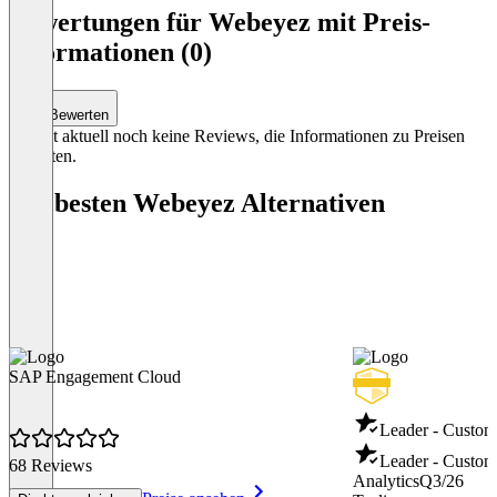
1
Bewertungen für Webeyez mit Preis-
of
Informationen (0)
3
Bewerten
Es gibt aktuell noch keine Reviews, die Informationen zu Preisen
enthalten.
Die besten Webeyez Alternativen
SAP Engagement Cloud
Leader - Custom
Leader - Custom
68 Reviews
Analytics
Q3/26