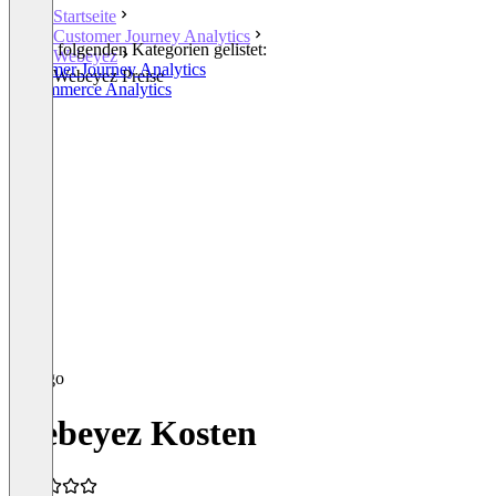
Startseite
Customer Journey Analytics
In den folgenden Kategorien gelistet:
Webeyez
Customer Journey Analytics
Webeyez Preise
E-Commerce Analytics
Webeyez Kosten