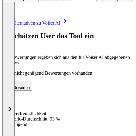
Item
Alle Alternativen zu Voiser AI
1
of
So schätzen User das Tool ein
8
Die Bewertungen ergeben sich aus den für Voiser AI abgegebenen
Reviews
Noch nicht genügend Bewertungen vorhanden
Bewerten
Benutzerfreundlichkeit
0
%
Kategorie-Durchschnitt: 93 %
Ungenügend