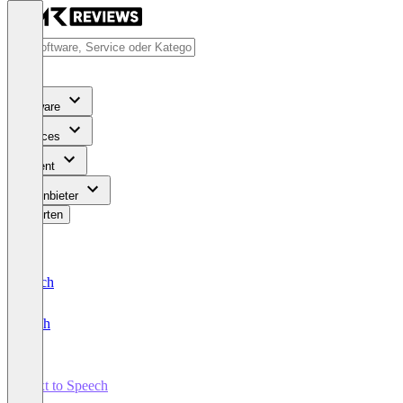
Software
Services
Content
Für Anbieter
Bewerten
Deutsch
English
Text to Speech