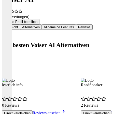
(0 Bewertungen)
Dieses Profil betreiben
Übersicht
Alternativen
Allgemeine Features
Reviews
Die besten Voiser AI Alternativen
leserlich.info
ReadSpeaker
0 Reviews
2 Reviews
Reviews ansehen
R
Direkt vergleichen
Direkt vergleichen