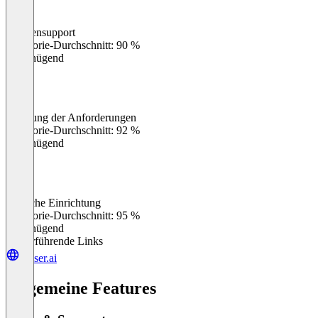
Kundensupport
0
%
Kategorie-Durchschnitt: 90 %
Ungenügend
Erfüllung der Anforderungen
0
%
Kategorie-Durchschnitt: 92 %
Ungenügend
Einfache Einrichtung
0
%
Kategorie-Durchschnitt: 95 %
Ungenügend
Weiterführende Links
voiser.ai
Allgemeine Features