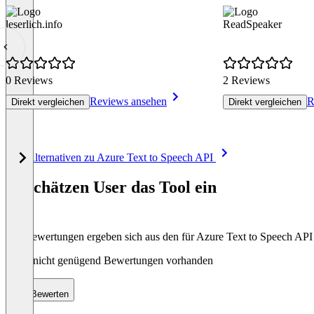
leserlich.info
ReadSpeaker
0 Reviews
2 Reviews
Reviews ansehen
R
Direkt vergleichen
Direkt vergleichen
Item
Alle Alternativen zu Azure Text to Speech API
1
of
So schätzen User das Tool ein
8
Die Bewertungen ergeben sich aus den für Azure Text to Speech AP
Noch nicht genügend Bewertungen vorhanden
Bewerten