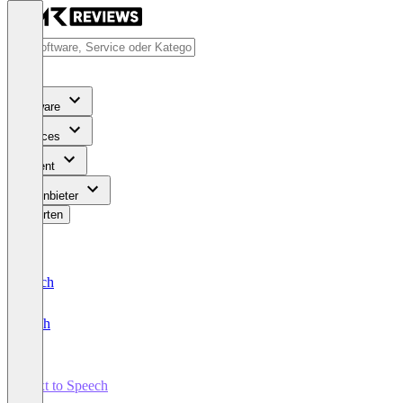
Software
Services
Content
Für Anbieter
Bewerten
Deutsch
English
Text to Speech