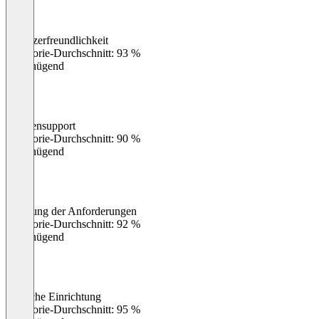
Benutzerfreundlichkeit
0
%
Kategorie-Durchschnitt: 93 %
Ungenügend
Kundensupport
0
%
Kategorie-Durchschnitt: 90 %
Ungenügend
Erfüllung der Anforderungen
0
%
Kategorie-Durchschnitt: 92 %
Ungenügend
Einfache Einrichtung
0
%
Kategorie-Durchschnitt: 95 %