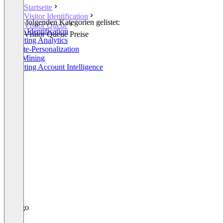
Startseite
Visitor Identification
In den folgenden Kategorien gelistet:
Visitor Queue
Visitor Identification
Visitor Queue Preise
Marketing Analytics
Website-Personalization
Lead Mining
Marketing Account Intelligence
+1