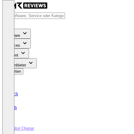
Software
Services
Content
Für Anbieter
Bewerten
Deutsch
English
Visitor Queue