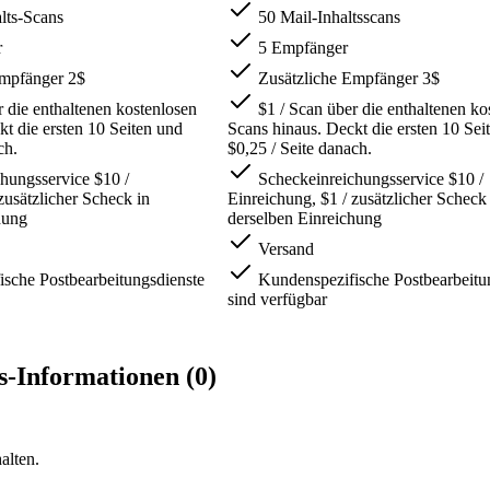
lts-Scans
50 Mail-Inhaltsscans
r
5 Empfänger
Empfänger 2$
Zusätzliche Empfänger 3$
 die enthaltenen kostenlosen
$1 / Scan über die enthaltenen ko
t die ersten 10 Seiten und
Scans hinaus. Deckt die ersten 10 Sei
ch.
$0,25 / Seite danach.
hungsservice $10 /
Scheckeinreichungsservice $10 /
zusätzlicher Scheck in
Einreichung, $1 / zusätzlicher Scheck
hung
derselben Einreichung
Versand
sche Postbearbeitungsdienste
Kundenspezifische Postbearbeitu
sind verfügbar
s-Informationen (0)
alten.