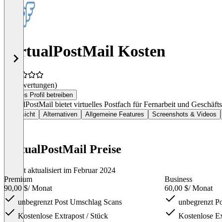
VirtualPostMail Kosten
(0 Bewertungen)
Dieses Profil betreiben
VirtualPostMail bietet virtuelles Postfach für Fernarbeit und Geschäf
Übersicht
Alternativen
Allgemeine Features
Screenshots & Videos
VirtualPostMail Preise
Zuletzt aktualisiert im Februar 2024
Premium
Business
90,00 $
/ Monat
60,00 $
/ Monat
unbegrenzt Post Umschlag Scans
unbegrenzt P
Kostenlose Extrapost / Stück
Kostenlose Ex