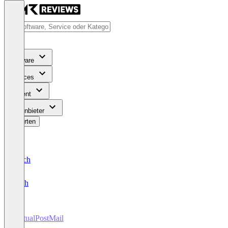
Software
Services
Content
Für Anbieter
Bewerten
Deutsch
English
VirtualPostMail