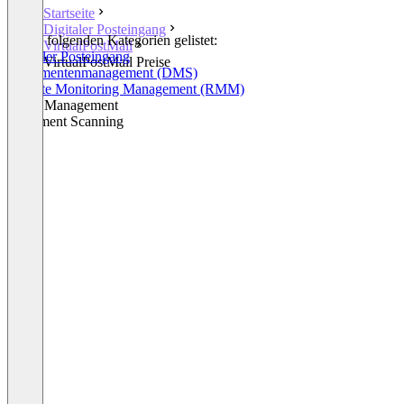
Startseite
Digitaler Posteingang
In den folgenden Kategorien gelistet:
VirtualPostMail
Digitaler Posteingang
VirtualPostMail Preise
Dokumentenmanagement (DMS)
Remote Monitoring Management (RMM)
Email Management
Document Scanning