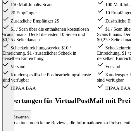
150 Mail-Inhalts-Scans
100 Mail-Inha
20 Empfänger
10 Empfänge
Zusätzliche Empfänger 2$
Zusätzliche 
$1 / Scan über die enthaltenen kostenlosen
$1 / Scan über
Scans hinaus. Deckt die ersten 10 Seiten und
Scans hinaus. Deck
$0,25 / Seite danach.
$0,25 / Seite dana
Scheckeinreichungsservice $10 /
Scheckeinreic
Einreichung, $1 / zusätzlicher Scheck in
Einreichung, $1 / 
derselben Einreichung
derselben Einreic
Versand
Versand
Kundenspezifische Postbearbeitungsdienste
Kundenspezifi
sind verfügbar
sind verfügbar
HIPAA BAA
HIPAA BAA
Item
1
Bewertungen für VirtualPostMail mit Prei
of
4
Bewerten
Es gibt aktuell noch keine Reviews, die Informationen zu Preisen enth