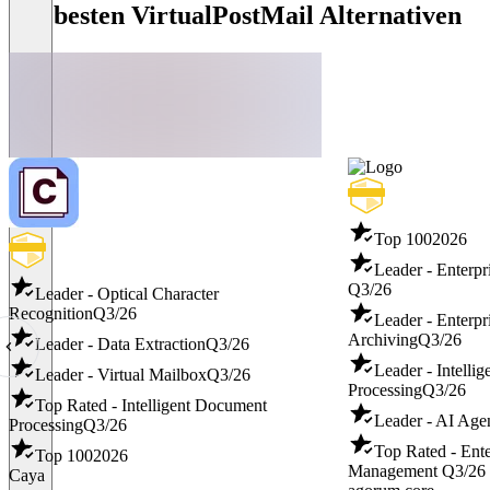
Die besten VirtualPostMail Alternativen
Top 100
2026
Leader - Enterp
Q3/26
Leader - Optical Character
Recognition
Q3/26
Leader - Enterpr
Archiving
Q3/26
Leader - Data Extraction
Q3/26
Leader - Intelli
Leader - Virtual Mailbox
Q3/26
Processing
Q3/26
Top Rated - Intelligent Document
Leader - AI Age
Processing
Q3/26
Top Rated - Ente
Top 100
2026
Management
Q3/26
Caya