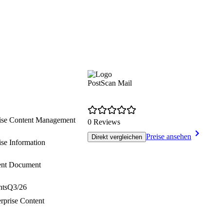
PostScan Mail
rise Content Management
0 Reviews
Preise ansehen
Direkt vergleichen
ise Information
gent Document
nts
Q3/26
rprise Content