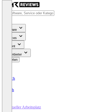
Software
Services
Content
Für Anbieter
Bewerten
Deutsch
English
Virtueller Arbeitsplatz