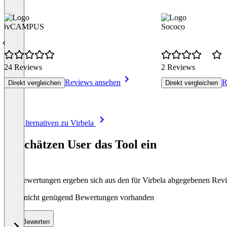
ivCAMPUS
Sococo
24 Reviews
2 Reviews
Reviews ansehen
R
Direkt vergleichen
Direkt vergleichen
Item
Alle Alternativen zu Virbela
1
of
So schätzen User das Tool ein
8
Die Bewertungen ergeben sich aus den für Virbela abgegebenen Rev
Noch nicht genügend Bewertungen vorhanden
Bewerten