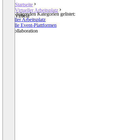
Startseite
Virtueller Arbeitsplatz
In den folgenden Kategorien gelistet:
Virbela
Virtueller Arbeitsplatz
Virtuelle Event-Plattformen
AR Collaboration