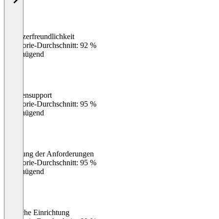
Benutzerfreundlichkeit
0
%
Kategorie-Durchschnitt: 92 %
Ungenügend
Kundensupport
0
%
Kategorie-Durchschnitt: 95 %
Ungenügend
Erfüllung der Anforderungen
0
%
Kategorie-Durchschnitt: 95 %
Ungenügend
Einfache Einrichtung
0
%