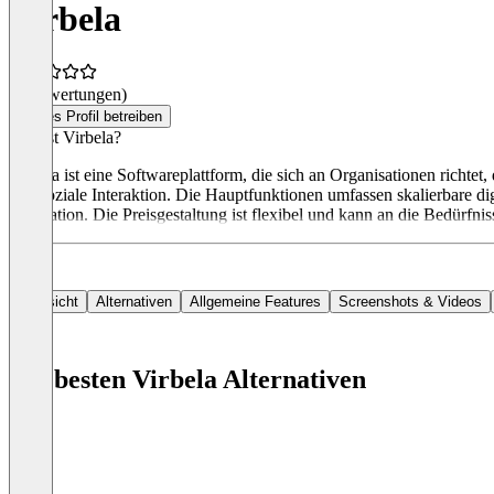
Virbela
(0 Bewertungen)
Dieses Profil betreiben
Was ist Virbela?
Virbela ist eine Softwareplattform, die sich an Organisationen richte
und soziale Interaktion. Die Hauptfunktionen umfassen skalierbare d
Integration. Die Preisgestaltung ist flexibel und kann an die Bedürfn
Übersicht
Alternativen
Allgemeine Features
Screenshots & Videos
Die besten Virbela Alternativen