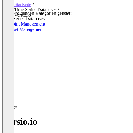
Startseite
Time Series Databases
In den folgenden Kategorien gelistet:
Versio.io
Time Series Databases
Endpoint Management
IT Asset Management
Versio.io