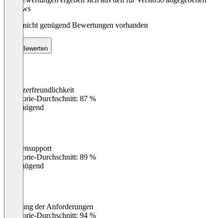
Reviews
Noch nicht genügend Bewertungen vorhanden
Bewerten
Benutzerfreundlichkeit
0
%
Kategorie-Durchschnitt: 87 %
Ungenügend
Kundensupport
0
%
Kategorie-Durchschnitt: 89 %
Ungenügend
Erfüllung der Anforderungen
0
%
Kategorie-Durchschnitt: 94 %