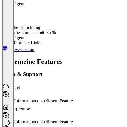
Ungenügend
Einfache Einrichtung
0
%
Kategorie-Durchschnitt: 85 %
Ungenügend
Weiterführende Links
www.versio.io
Allgemeine Features
Setup & Support
Cloud
Keine Informationen zu diesem Feature
On-premise
Keine Informationen zu diesem Feature