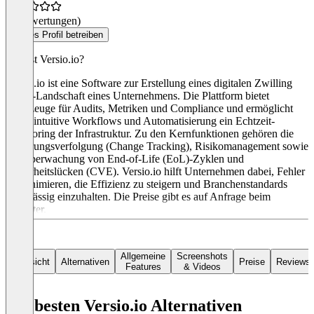
(0 Bewertungen)
Dieses Profil betreiben
Was ist Versio.io?
Versio.io ist eine Software zur Erstellung eines digitalen Zwilling
der IT-Landschaft eines Unternehmens. Die Plattform bietet
Werkzeuge für Audits, Metriken und Compliance und ermöglicht
durch intuitive Workflows und Automatisierung ein Echtzeit-
Monitoring der Infrastruktur. Zu den Kernfunktionen gehören die
Änderungsverfolgung (Change Tracking), Risikomanagement sowie
die Überwachung von End-of-Life (EoL)-Zyklen und
Sicherheitslücken (CVE). Versio.io hilft Unternehmen dabei, Fehler
zu minimieren, die Effizienz zu steigern und Branchenstandards
zuverlässig einzuhalten. Die Preise gibt es auf Anfrage beim
Anbieter.
Allgemeine
Screenshots
Übersicht
Alternativen
Preise
Reviews
Features
& Videos
Die besten Versio.io Alternativen