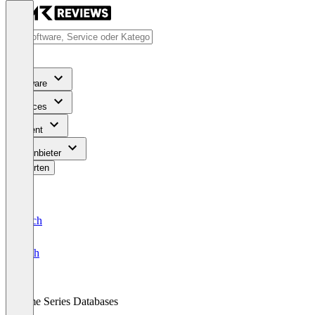
Software
Services
Content
Für Anbieter
Bewerten
Deutsch
English
Time Series Databases