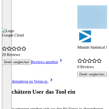
Google Cloud
Minitab Statistical 
29 Reviews
Reviews ansehen
Direkt vergleichen
0 Reviews
R
Direkt vergleichen
Item
Alle Alternativen zu Versio.io
1
of
So schätzen User das Tool ein
2
Die Bewertungen ergeben sich aus den für Versio.io abgegebenen