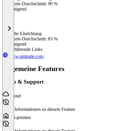
Kategorie-Durchschnitt: 90 %
Ungenügend
Einfache Einrichtung
0
%
Kategorie-Durchschnitt: 83 %
Ungenügend
Weiterführende Links
www.unitrade.com
Allgemeine Features
Setup & Support
Cloud
Keine Informationen zu diesem Feature
On-premise
Keine Informationen zu diesem Feature