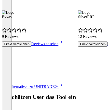
Exxas
SilverERP
9 Reviews
12 Reviews
Reviews ansehen
R
Direkt vergleichen
Direkt vergleichen
Item
Alle Alternativen zu UNITRADE®
1
of
So schätzen User das Tool ein
8