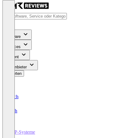
Software
Services
Content
Für Anbieter
Bewerten
Deutsch
English
ERP-Systeme