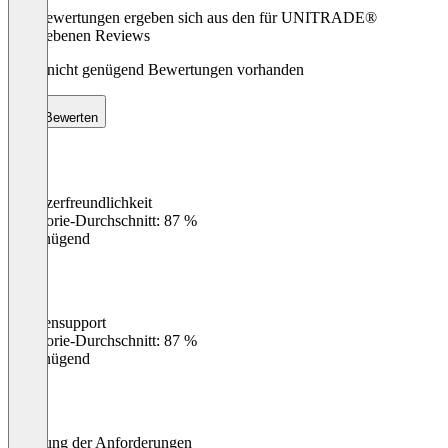
Die Bewertungen ergeben sich aus den für UNITRADE®
abgegebenen Reviews
Noch nicht genügend Bewertungen vorhanden
Bewerten
Benutzerfreundlichkeit
0
%
Kategorie-Durchschnitt: 87 %
Ungenügend
Kundensupport
0
%
Kategorie-Durchschnitt: 87 %
Ungenügend
Erfüllung der Anforderungen
0
%