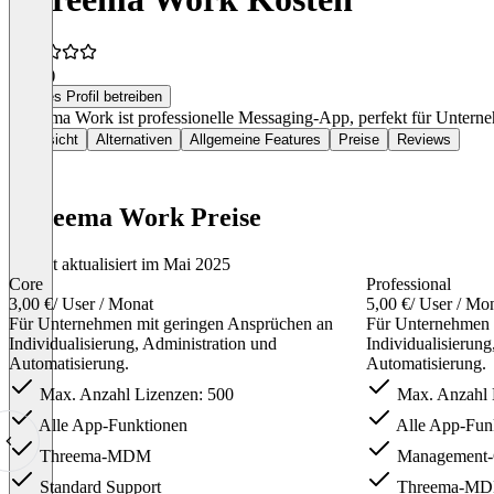
4,6
(4)
Dieses Profil betreiben
Threema Work ist professionelle Messaging-App, perfekt für Unterneh
Übersicht
Alternativen
Allgemeine Features
Preise
Reviews
Threema Work Preise
Zuletzt aktualisiert im Mai 2025
Core
Professional
3,00 €
/ User / Monat
5,00 €
/ User / Mo
Für Unternehmen mit geringen Ansprüchen an
Für Unternehmen 
Individualisierung, Administration und
Individualisierung
Automatisierung.
Automatisierung.
Max. Anzahl Lizenzen: 500
Max. Anzahl L
Alle App-Funktionen
Alle App-Fun
Threema-MDM
Management-
Standard Support
Threema-M