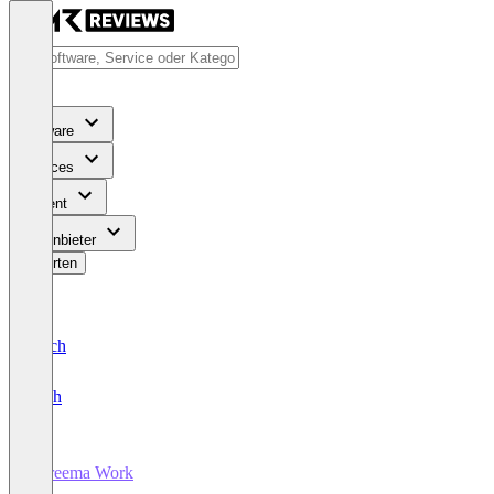
Software
Services
Content
Für Anbieter
Bewerten
Deutsch
English
Threema Work