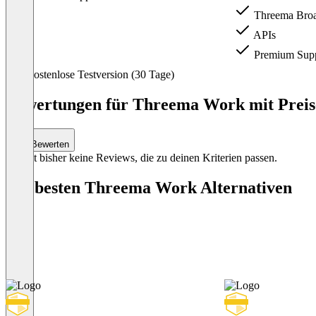
Threema Broa
APIs
Premium Supp
Item
Kostenlose Testversion (30 Tage)
1
of
Bewertungen für Threema Work mit Preis-
2
Bewerten
Es gibt bisher keine Reviews, die zu deinen Kriterien passen.
Die besten Threema Work Alternativen